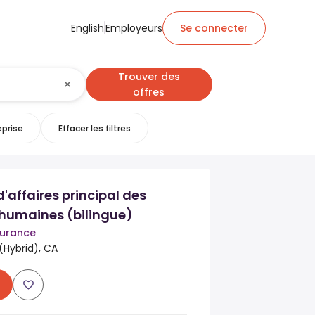
English
Employeurs
Se connecter
Trouver des
offres
eprise
Effacer les filtres
d'affaires principal des
 humaines (bilingue)
urance
(Hybrid), CA