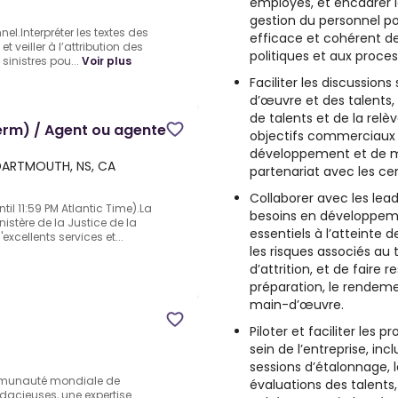
employés, et encadrer l
gestion du personnel p
nnel.Interpréter les textes des
efficace et cohérent 
et veiller à l’attribution des
politiques et aux proces
inistres pou...
Voir plus
Faciliter les discussions
d’œuvre et des talents, 
de talents et de la relèv
Term) / Agent ou agente
objectifs commerciaux p
développement et de mo
DARTMOUTH, NS, CA
partenariat avec les ce
Collaborer avec les lead
il 11:59 PM Atlantic Time).La
besoins en développemen
nistère de la Justice de la
essentiels à l’atteinte d
xcellents services et...
les risques associés au
d’attrition, et de faire 
préparation, le rendement
main-d’œuvre.
Piloter et faciliter les
sein de l’entreprise, in
sessions d’étalonnage, la
mmunauté mondiale de
évaluations des talents,
dacieuses, une expertise