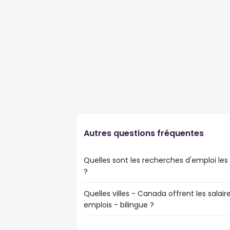
Autres questions fréquentes
Quelles sont les recherches d'emploi les 
?
Quelles villes - Canada offrent les salaire
Les 10 recherches d'emploi les plus popula
emplois - bilingue ?
job étudiant
service clientèle
Les 10 premières villes sont :
développement international