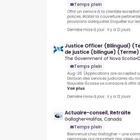
Temps plein
Offrir un service à la clientèle exceptio
polices, établir la couverture pertinente 
provisions adéquates.Enquêter sur les s
Dernière mise à jour : il y a 21 jours
Justice Officer (Bilingual) (
de justice (bilingue) (Terme)
The Government of Nova Scotia
•
Temps plein
Aug-26 ​ (Applications are accepted unt
Division des services judiciaires du mi
Nouvelle-Écosse se consacre à offrir d'e
Voir plus
Dernière mise à jour : il y a 12 jours
Actuaire-conseil, Retraite
Gallagher
•
Halifax, Canada
Temps plein
Bienvenue chez Gallagher – une co
personnes qui apportent des idées au