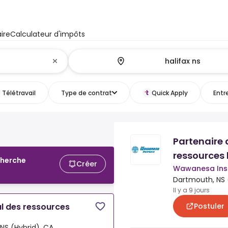
ire
Calculateur d'impôts
Télétravail
Type de contrat
Quick Apply
Entr
Partenaire 
ressources
cherche
Créer
Wawanesa Ins
Dartmouth, NS 
Il y a 9 jours
Postuler
al des ressources
NS (Hybrid), CA