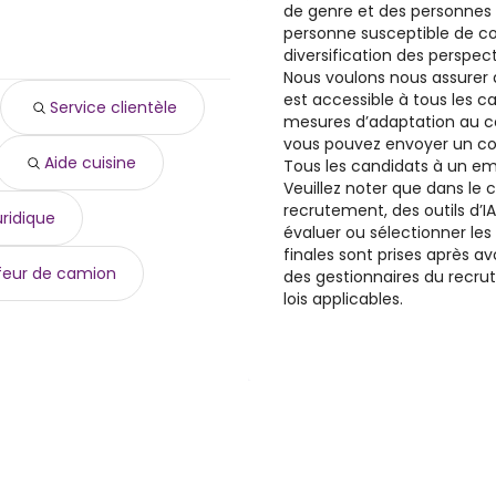
de genre et des personnes 
ear
)
personne susceptible de co
 $ year
)
diversification des perspect
 $ year
)
Nous voulons nous assurer
 year
)
est accessible à tous les c
Service clientèle
$ year
)
mesures d’adaptation au c
8 $ year
)
vous pouvez envoyer un cou
Aide cuisine
8 $ year
Tous les candidats à un em
)
Veuillez noter que dans le
13,593 $ year
)
recrutement, des outils d’IA 
39 $ year
)
uridique
évaluer ou sélectionner les
38,249 $ à 112,081 $ year
)
finales sont prises après av
feur de camion
des gestionnaires du recr
lois applicables.