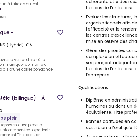
cohérente et à des résu
 à faire ce qui est
besoins de l’entreprise.
s
Évaluer les structures, l
ours
organisationnels afin de
l’efficacité et le rende
ngue -
les centres d’excellen
mise en œuvre des cha
NS (Hybrid), CA
Gérer des priorités conc
complexe en effectuant 
rés à verser et voir à la
séquençant adéquatement
.Communiquer de manière
besoins de l’entreprise 
e biais d’une correspondance
l’entreprise.
Qualifications
tèle (bilingue) - À
Diplôme en administrati
humaines ou dans un d
ia
équivalente. Titre profe
ps plein
Bonnes aptitudes en co
 Representative plays a
aussi bien à l’oral qu’à l’
customer service to patients
ironment.This position
Au moins dix ans d’expé