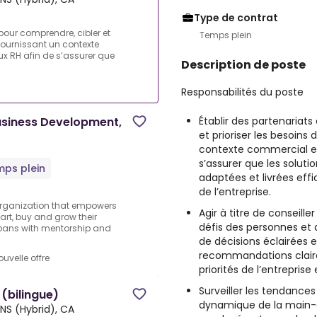
Type de contrat
pour comprendre, cibler et
Temps plein
n fournissant un contexte
x RH afin de s’assurer que
Description de poste
Responsabilités du poste
Établir des partenariat
Business Development,
et prioriser les besoins 
contexte commercial et
s’assurer que les soluti
ps plein
adaptées et livrées eff
de l’entreprise.
 organization that empowers
Agir à titre de conseill
art, buy and grow their
défis des personnes et de
loans with mentorship and
de décisions éclairées 
recommandations claires
ouvelle offre
priorités de l’entreprise
Surveiller les tendance
 (bilingue)
dynamique de la main-d
NS (Hybrid), CA