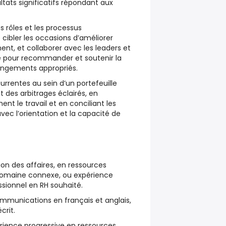
ltats significatifs répondant aux
es rôles et les processus
 cibler les occasions d’améliorer
ment, et collaborer avec les leaders et
ce pour recommander et soutenir la
ngements appropriés.
urrentes au sein d’un portefeuille
des arbitrages éclairés, en
 le travail et en conciliant les
avec l’orientation et la capacité de
on des affaires, en ressources
omaine connexe, ou expérience
ssionnel en RH souhaité.
mmunications en français et anglais,
écrit.
rience progressive en ressources