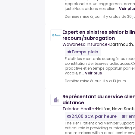
approfondie et un engagement commun
juste.Nous aidons nos clien...
Voir plu
Dernière mise à jour : il y a plus de 30 j
Expert en sinistres sénior bili
recours/subrogation
Wawanesa Insurance
•
Dartmouth, 
Temps plein
Établir les montants subrogés ou recouv
constitution de réserves adéquates
proactive et en temps opportun par l
vocale, n...
Voir plus
Dernière mise à jour : il y a 13 jours
Représentant du service clien
distance
Teladoc Health
•
Halifax, Nova Scot
24,00 $CA par heure
Tem
The Tier 1 Patient and Member Support
critical role in providing outstanding 
and members within a call center env