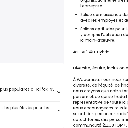
organisationnel et d’eff
l’entreprise.
Solide connaissance des
avec les employés et d
Solides aptitudes pour l
y compris l’utilisation
la main-d’œuvre.
#LI-AF1 #LI-Hybrid
Diversité, équité, inclusio
À Wawanesa, nous nous so
diversité, de l’équité, de l’
plus populaires à Halifax, NS
nous croyons que notre forc
personnel, ce qui se tradu
représentative de toute la 
s les plus élevés pour les
ires à Halifax, NS sont :
Nous encourageons tous les 
soient des personnes raci
autochtones, des personn
communauté 2ELGBTQIA+, de