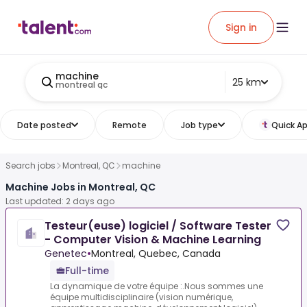
Sign in
machine
25 km
montreal qc
Date posted
Remote
Job type
Quick Ap
Search jobs
Montreal, QC
machine
Machine Jobs in Montreal, QC
Last updated: 2 days ago
Testeur(euse) logiciel / Software Tester
- Computer Vision & Machine Learning
Genetec
•
Montreal, Quebec, Canada
Full-time
La dynamique de votre équipe :.Nous sommes une
équipe multidisciplinaire (vision numérique,