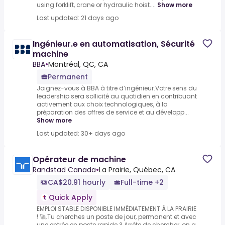
using forklift, crane or hydraulic hoist....
Show more
Last updated: 21 days ago
Ingénieur.e en automatisation, Sécurité
machine
BBA
•
Montréal, QC, CA
Permanent
Joignez-vous à BBA à titre d’ingénieur.Votre sens du
leadership sera sollicité au quotidien en contribuant
activement aux choix technologiques, à la
préparation des offres de service et au développ...
Show more
Last updated: 30+ days ago
Opérateur de machine
Randstad Canada
•
La Prairie, Québec, CA
CA$20.91 hourly
Full-time +2
Quick Apply
EMPLOI STABLE DISPONIBLE IMMÉDIATEMENT À LA PRAIRIE
! 🚀.Tu cherches un poste de jour, permanent et avec
une entrée en poste rapide ? Arrête de chercher, on a