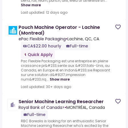
bend, roll, ream, punch, drill, weld or otherwise sh...
Show more
Last updated: 12 days ago
Pouch Machine Operator - Lachine
(Montreal)
ePac Flexible Packaging
•
Lachine, QC, CA
CA$22.00 hourly
Full-time
Quick Apply
Pac Flexible Packaging est une entreprise en pleine
croissance pr&#233;sente aux &#201;tats-Unis, au
Canada, en Europe et en Indon&#233;sie.Reposant
sur une solution d&#8217;impression
num&#233;riq...
Show more
Last updated: 30+ days ago
Senior Machine Learning Researcher
Royal Bank of Canada>
•
MONTRÉAL, Canada
Full-time
RBC Borealis is looking for an enthusiastic Senior
Machine Learning Researcher who's excited by the