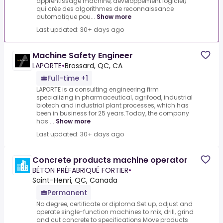
apprentissage machine, développement logiciel)
qui crée des algorithmes de reconnaissance
automatique pou...
Show more
Last updated: 30+ days ago
Machine Safety Engineer
LAPORTE
•
Brossard, QC, CA
Full-time +1
LAPORTE is a consulting engineering firm
specializing in pharmaceutical, agrifood, industrial
biotech and industrial plant processes, which has
been in business for 25 years.Today, the company
has ...
Show more
Last updated: 30+ days ago
Concrete products machine operator
BÉTON PRÉFABRIQUÉ FORTIER
•
Saint-Henri, QC, Canada
Permanent
No degree, certificate or diploma.Set up, adjust and
operate single-function machines to mix, drill, grind
and cut concrete to specifications.Move products