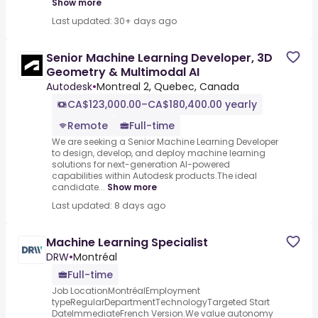
Show more
Last updated: 30+ days ago
Senior Machine Learning Developer, 3D
Geometry & Multimodal AI
Autodesk
•
Montreal 2, Quebec, Canada
CA$123,000.00–CA$180,400.00 yearly
Remote
Full-time
We are seeking a Senior Machine Learning Developer
to design, develop, and deploy machine learning
solutions for next-generation AI-powered
capabilities within Autodesk products.The ideal
candidate...
Show more
Last updated: 8 days ago
Machine Learning Specialist
DRW
•
Montréal
Full-time
Job LocationMontréalEmployment
typeRegularDepartmentTechnologyTargeted Start
DateImmediateFrench Version.We value autonomy