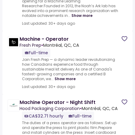
opening for a Machine Learning
Researcher.Founded in 2012, the Noah’s Ark lab has
evolved into a prominent research organization with
notable achievements in...
Show more
Last updated: 30+ days ago
Machine - Operator
Fresh Prep
•
Montréal, QC, CA
Full-time
Join Fresh Prep — a dynamic leader revolutionizing
how Canadians experience food through
sustainable meal kit delivery.As one of Canada's
fastest-growing companies and a certified B
Corporation, we...
Show more
Last updated: 30+ days ago
Machine Operator - Night Shift
Hood Packaging Corporation
•
Montréal, QC, CA
CA$32.71 hourly
Full-time
The duties of a press operator are as follows:.Set up
and operate the press to print plastic film.Prepare
and install cylinders on the press .Insert cardboard