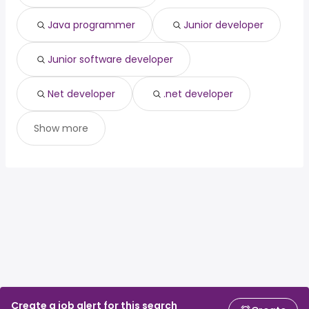
Sarnia, ON
from $ 67,738 to $ 88,608 year
(
)
Java programmer
Junior developer
Junior software developer
Net developer
.net developer
Show more
Create a job alert for this search