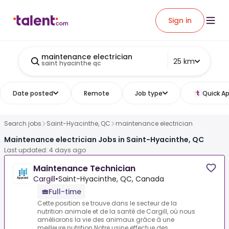
Sign in
maintenance electrician
25 km
saint hyacinthe qc
Date posted
Remote
Job type
Quick Ap
Search jobs
Saint-Hyacinthe, QC
maintenance electrician
Maintenance electrician Jobs in Saint-Hyacinthe, QC
Last updated: 4 days ago
Maintenance Technician
Cargill
•
Saint-Hyacinthe, QC, Canada
Full-time
Cette position se trouve dans le secteur de la
nutrition animale et de la santé de Cargill, où nous
améliorons la vie des animaux grâce à une
meilleure nutrition.Notre usine effectue des