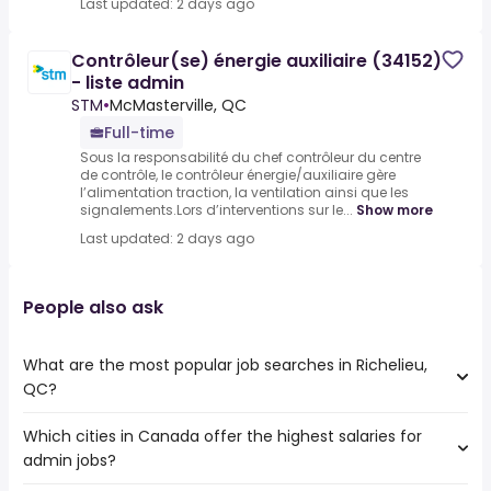
Last updated: 2 days ago
Contrôleur(se) énergie auxiliaire (34152)
- liste admin
STM
•
McMasterville, QC
Full-time
Sous la responsabilité du chef contrôleur du centre
de contrôle, le contrôleur énergie/auxiliaire gère
l’alimentation traction, la ventilation ainsi que les
signalements.Lors d’interventions sur le...
Show more
Last updated: 2 days ago
People also ask
What are the most popular job searches in Richelieu,
QC?
Which cities in Canada offer the highest salaries for
The 10 most popular job searches in Richelieu, QC are:
admin jobs?
accounting
kitchen designer