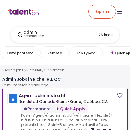
Sign in
admin
25 km
richelieu qc
Date posted
Remote
Job type
Quick Ap
Search jobs
Richelieu, QC
admin
Admin Jobs in Richelieu, QC
Last updated: 2 days ago
Agent administratif
Randstad Canada
•
Saint-Bruno, Québec, CA
Permanent
Quick Apply
Poste : Agent(e) administratif(ve).Horaire : Flexible (7
h à 15 h ou 8 h à 16 h) du lundi au vendredi, 100%
présentiel.Lieu : Saint-Bruno-de-Montarville.Tu es
reconnu pour ton sens de l'organisati...
Show more