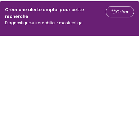
Créer une alerte emploi pour cette
Créer
recherche
Diagnostiqueur immobilier • montreal qc
Chercheurs d'emploi
Employeurs
Recherche d'emploi
Recherche de salaire