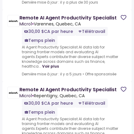
Dernière mise à jour : il y a plus de 30 jours
Remote AI Agent Productivity Specialist
Micro1
•
Varennes, Quebec, CA
30,00 $CA par heure
Télétravail
Temps plein
AI Agent Productivity Specialist.AI data lab for
training frontier models and evaluating AI
agents.Experts contribute their diverse subject matter
knowledge across domains such as finance,
healthca...
Voir plus
Dernière mise à jour : il y a 5 jours
•
Offre sponsorisée
Remote AI Agent Productivity Specialist
Micro1
•
Repentigny, Quebec, CA
30,00 $CA par heure
Télétravail
Temps plein
AI Agent Productivity Specialist.AI data lab for
training frontier models and evaluating AI
agents.Experts contribute their diverse subject matter
knowledge across domains such as finance,