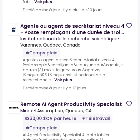
fabr...
Voir plus
Dernière mise à jour : il y a plus de 30 jours
Agente ou agent de secrétariat niveau 4
- Poste remplaçant d’une durée de trois
(3) mois
Institut national de la recherche scientifique
•
Varennes, Québec, Canada
Temps plein
Agente ou agent de secr&eacute;tariat niveau 4 -
Poste rempla&ccedil;ant d&rsquo;une dur&eacute;e
de trois (3) mois.Joignez-vous &agrave;
l&rsquo;INRS.L&rsquo;Institut national de la
recherche scie...
Voir plus
Dernière mise à jour : il y a 17 jours
Remote AI Agent Productivity Specialist
Micro1
•
LAssomption, Quebec, CA
30,00 $CA par heure
Télétravail
Temps plein
AI Agent Productivity Specialist.AI data lab for
training frontier models and evaluating AI