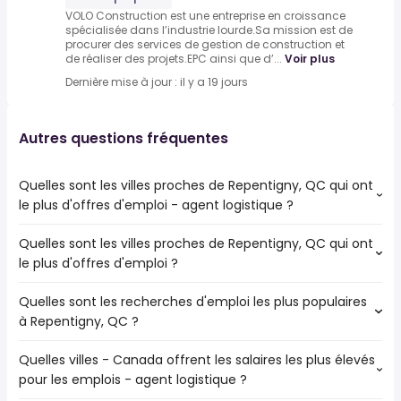
VOLO Construction est une entreprise en croissance
spécialisée dans l’industrie lourde.Sa mission est de
procurer des services de gestion de construction et
de réaliser des projets.EPC ainsi que d’...
Voir plus
Dernière mise à jour : il y a 19 jours
Autres questions fréquentes
Quelles sont les villes proches de Repentigny, QC qui ont
le plus d'offres d'emploi - agent logistique ?
Quelles sont les villes proches de Repentigny, QC qui ont
Les villes proches de Repentigny, QC qui ont le plus
le plus d'offres d'emploi ?
d'offres d'emploi - agent logistique sont :
Montréal
Quelles sont les recherches d'emploi les plus populaires
Les 10 villes proches de Repentigny, QC qui ont le plus
Laval
à Repentigny, QC ?
d'offres d'emploi sont :
Longueuil
Montréal
Terrebonne
Quelles villes - Canada offrent les salaires les plus élevés
Les 10 recherches d'emploi les plus populaires à
Laval
Saint-Laurent
pour les emplois - agent logistique ?
Repentigny, QC sont :
Longueuil
Mascouche
ville de