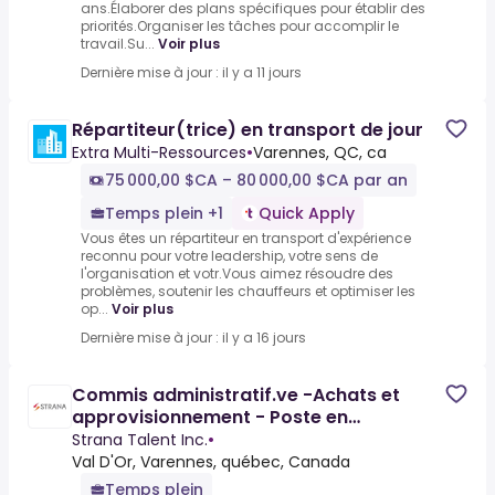
ans.Élaborer des plans spécifiques pour établir des
priorités.Organiser les tâches pour accomplir le
travail.Su...
Voir plus
Dernière mise à jour : il y a 11 jours
Répartiteur(trice) en transport de jour
Extra Multi-Ressources
•
Varennes, QC, ca
75 000,00 $CA – 80 000,00 $CA par an
Temps plein +1
Quick Apply
Vous êtes un répartiteur en transport d'expérience
reconnu pour votre leadership, votre sens de
l'organisation et votr.Vous aimez résoudre des
problèmes, soutenir les chauffeurs et optimiser les
op...
Voir plus
Dernière mise à jour : il y a 16 jours
Commis administratif.ve -Achats et
approvisionnement - Poste en
impartition chez un client dans le
Strana Talent Inc.
•
Val D'Or, Varennes, québec, Canada
Temps plein