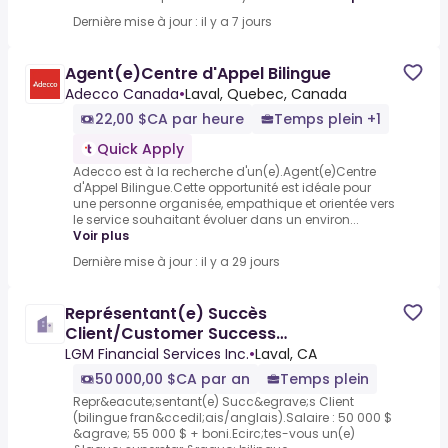
Dernière mise à jour : il y a 7 jours
Agent(e)Centre d'Appel Bilingue
Adecco Canada
•
Laval, Quebec, Canada
22,00 $CA par heure
Temps plein +1
Quick Apply
Adecco est à la recherche d'un(e).Agent(e)Centre
d'Appel Bilingue.Cette opportunité est idéale pour
une personne organisée, empathique et orientée vers
le service souhaitant évoluer dans un environ...
Voir plus
Dernière mise à jour : il y a 29 jours
Représentant(e) Succès
Client/Customer Success
Representative (bilingue
LGM Financial Services Inc.
•
Laval, CA
français/anglais)
50 000,00 $CA par an
Temps plein
Repr&eacute;sentant(e) Succ&egrave;s Client
(bilingue fran&ccedil;ais/anglais).Salaire : 50 000 $
&agrave; 55 000 $ + boni.Ecirc;tes-vous un(e)