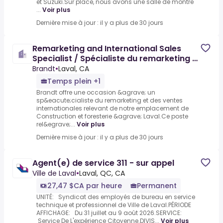
et Suzuki.Sur place, nous avons une salle de montre
...
Voir plus
Dernière mise à jour : il y a plus de 30 jours
Remarketing and International Sales
Specialist / Spécialiste du remarketing et
des ventes
Brandt
•
Laval, CA
Temps plein +1
Brandt offre une occasion &agrave; un
sp&eacute;cialiste du remarketing et des ventes
internationales relevant de notre emplacement de
Construction et foresterie &agrave; Laval.Ce poste
rel&egrave;...
Voir plus
Dernière mise à jour : il y a plus de 30 jours
Agent(e) de service 311 - sur appel
Ville de Laval
•
Laval, QC, CA
27,47 $CA par heure
Permanent
UNITÉ: Syndicat des employés de bureau en service
technique et professionnel de Ville de Laval.PÉRIODE
AFFICHAGE: Du 31 juillet au 9 août 2026.SERVICE:
Service De L'expérience Citoyenne.DIVIS...
Voir plus