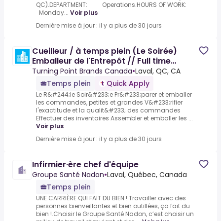
QC).DEPARTMENT: Operations.HOURS OF WORK:
Monday...
Voir plus
Dernière mise à jour : il y a plus de 30 jours
Cueilleur / à temps plein (Le Soirée)
Emballeur de l'Entrepôt // Full time
Evening Warehouse
Turning Point Brands Canada
•
Laval, QC, CA
Temps plein
Quick Apply
Le R&#244;le Soir&#233;e Pr&#233;parer et emballer
les commandes, petites et grandes V&#233;rifier
l'exactitude et la qualit&#233; des commandes
Effectuer des inventaires Assembler et emballer les ...
Voir plus
Dernière mise à jour : il y a plus de 30 jours
Infirmier·ère chef d'équipe
Groupe Santé Nadon
•
Laval, Québec, Canada
Temps plein
UNE CARRIÈRE QUI FAIT DU BIEN !.Travailler avec des
personnes bienveillantes et bien outillées, ça fait du
bien !.Choisir le Groupe Santé Nadon, c’est choisir un