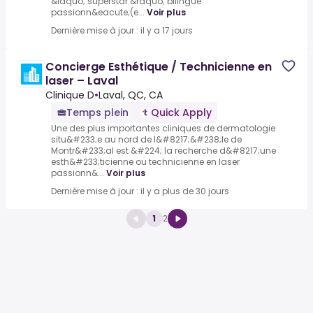
&laquo; superstar &raquo; bilingue
passionn&eacute;(e...
Voir plus
Dernière mise à jour : il y a 17 jours
Concierge Esthétique / Technicienne en
laser – Laval
Clinique D
•
Laval, QC, CA
Temps plein
Quick Apply
Une des plus importantes cliniques de dermatologie
situ&#233;e au nord de l&#8217;&#238;le de
Montr&#233;al est &#224; la recherche d&#8217;une
esth&#233;ticienne ou technicienne en laser
passionn&...
Voir plus
Dernière mise à jour : il y a plus de 30 jours
1
2