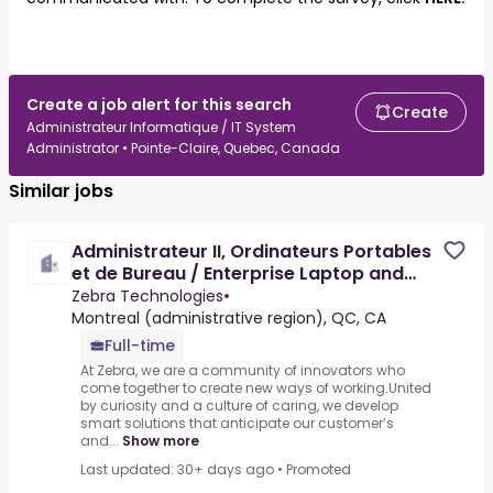
Create a job alert for this search
Create
Administrateur Informatique / IT System
Administrator • Pointe-Claire, Quebec, Canada
Similar jobs
Administrateur II, Ordinateurs Portables
et de Bureau / Enterprise Laptop and
Desktop Administr[...]
Zebra Technologies
•
Montreal (administrative region), QC, CA
Full-time
At Zebra, we are a community of innovators who
come together to create new ways of working.United
by curiosity and a culture of caring, we develop
smart solutions that anticipate our customer’s
and...
Show more
Last updated: 30+ days ago
•
Promoted