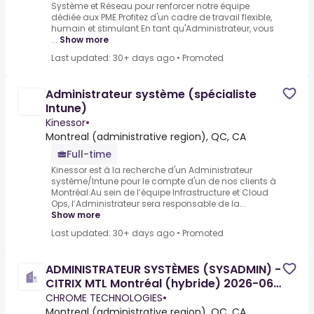
Système et Réseau pour renforcer notre équipe
dédiée aux PME.Profitez d'un cadre de travail flexible,
humain et stimulant.En tant qu'Administrateur, vous
...
Show more
Last updated: 30+ days ago
•
Promoted
Administrateur système (spécialiste
Intune)
Kinessor
•
Montreal (administrative region), QC, CA
Full-time
Kinessor est à la recherche d'un Administrateur
système/Intune pour le compte d'un de nos clients à
Montréal.Au sein de l’équipe Infrastructure et Cloud
Ops, l’Administrateur sera responsable de la...
Show more
Last updated: 30+ days ago
•
Promoted
ADMINISTRATEUR SYSTÈMES (SYSADMIN) -
CITRIX MTL Montréal (hybride) 2026-06-
19
CHROME TECHNOLOGIES
•
Montreal (administrative region), QC, CA