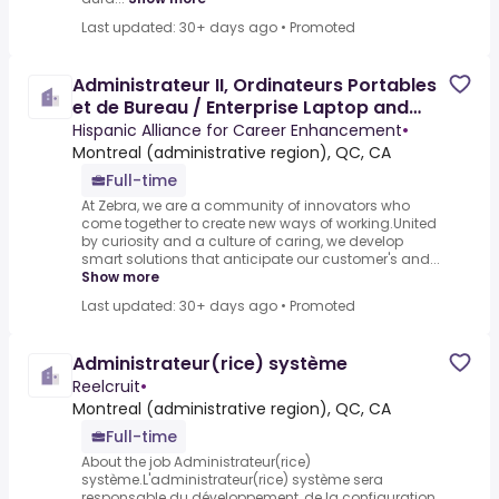
Last updated: 30+ days ago
•
Promoted
Administrateur II, Ordinateurs Portables
et de Bureau / Enterprise Laptop and
Desktop Administr[...]
Hispanic Alliance for Career Enhancement
•
Montreal (administrative region), QC, CA
Full-time
At Zebra, we are a community of innovators who
come together to create new ways of working.United
by curiosity and a culture of caring, we develop
smart solutions that anticipate our customer's and...
Show more
Last updated: 30+ days ago
•
Promoted
Administrateur(rice) système
Reelcruit
•
Montreal (administrative region), QC, CA
Full-time
About the job Administrateur(rice)
système.L'administrateur(rice) système sera
responsable du développement, de la configuration,