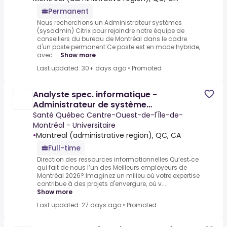
Permanent
Nous recherchons un Administrateur systèmes
(sysadmin) Citrix pour rejoindre notre équipe de
conseillers du bureau de Montréal dans le cadre
d'un poste permanent.Ce poste est en mode hybride,
avec ...
Show more
Last updated: 30+ days ago
•
Promoted
Analyste spec. informatique -
Administrateur de système
d'infrastructure TI (40h)
Santé Québec Centre-Ouest-de-l'Île-de-
Montréal - Universitaire
•
Montreal (administrative region), QC, CA
Full-time
Direction des ressources informationnelles.Qu’est‑ce
qui fait de nous l’un des Meilleurs employeurs de
Montréal 2026?.Imaginez un milieu où votre expertise
contribue à des projets d'envergure, où v...
Show more
Last updated: 27 days ago
•
Promoted