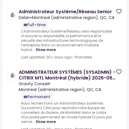
Administrateur Système/Réseau Senior
Delan
•
Montreal (administrative region), QC, CA
Full-time
L’Administrateur Système/Réseau sera responsable
d’assurer la disponibilité, la performance et la
sécurité des infrastructures technologiques de
l’entreprise dans un environnement multisite,
hybrid...
Show more
Last updated: 30+ days ago
•
Promoted
ADMINISTRATEUR SYSTÈMES (SYSADMIN) -
CITRIX MTL Montréal (hybride) 2026-06-
19
Gravity Conseil
•
Montreal (administrative region), QC, CA
Permanent
Nous recherchons un Administrateur systèmes
(sysadmin) Citrix pour rejoindre notre équipe de
conseillers du bureau de Montréal dans le cadre
d'un poste permanent, en mode hybride (2 jours par
semai...
Show more