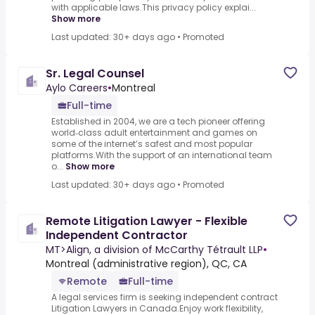
with applicable laws.This privacy policy explai...
Show more
Last updated: 30+ days ago
•
Promoted
Sr. Legal Counsel
Aylo Careers
•
Montreal
Full-time
Established in 2004, we are a tech pioneer offering
world‑class adult entertainment and games on
some of the internet’s safest and most popular
platforms.With the support of an international team
o...
Show more
Last updated: 30+ days ago
•
Promoted
Remote Litigation Lawyer - Flexible
Independent Contractor
MT>Align, a division of McCarthy Tétrault LLP
•
Montreal (administrative region), QC, CA
Remote
Full-time
A legal services firm is seeking independent contract
Litigation Lawyers in Canada.Enjoy work flexibility,