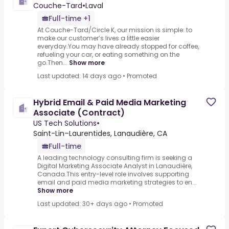
Couche-Tard
•
Laval
Full-time +1
At Couche-Tard/Circle K, our mission is simple: to
make our customer’s lives a little easier
everyday.You may have already stopped for coffee,
refueling your car, or eating something on the
go.Then...
Show more
Last updated: 14 days ago
•
Promoted
Hybrid Email & Paid Media Marketing
Associate (Contract)
US Tech Solutions
•
Saint-Lin–Laurentides, Lanaudière, CA
Full-time
A leading technology consulting firm is seeking a
Digital Marketing Associate Analyst in Lanaudière,
Canada.This entry-level role involves supporting
email and paid media marketing strategies to en...
Show more
Last updated: 30+ days ago
•
Promoted