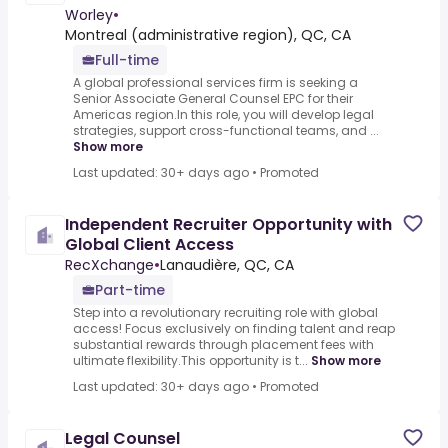
Worley
•
Montreal (administrative region), QC, CA
Full-time
A global professional services firm is seeking a
Senior Associate General Counsel EPC for their
Americas region.In this role, you will develop legal
strategies, support cross-functional teams, and ...
Show more
Last updated: 30+ days ago
•
Promoted
Independent Recruiter Opportunity with
Global Client Access
RecXchange
•
Lanaudière, QC, CA
Part-time
Step into a revolutionary recruiting role with global
access! Focus exclusively on finding talent and reap
substantial rewards through placement fees with
ultimate flexibility.This opportunity is t...
Show more
Last updated: 30+ days ago
•
Promoted
Legal Counsel