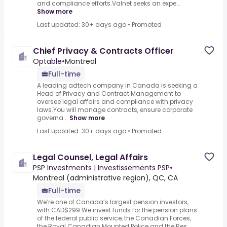
and compliance efforts.Valnet seeks an expe...
Show more
Last updated: 30+ days ago
•
Promoted
Chief Privacy & Contracts Officer
Optable
•
Montreal
Full-time
A leading adtech company in Canada is seeking a
Head of Privacy and Contract Management to
oversee legal affairs and compliance with privacy
laws.You will manage contracts, ensure corporate
governa...
Show more
Last updated: 30+ days ago
•
Promoted
Legal Counsel, Legal Affairs
PSP Investments | Investissements PSP
•
Montreal (administrative region), QC, CA
Full-time
We’re one of Canada’s largest pension investors,
with CAD$299.We invest funds for the pension plans
of the federal public service, the Canadian Forces,
the Royal Canadian Mounted Police and the Res...