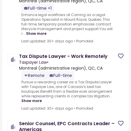
Montreal (administrative region), QC, CA
Full-time +1
Enhance legal workflows at Corning as a Legal
Operations Specialist in Mount Royal, Quebec.This
full-time, temporary position emphasizes contract
lifecycle management and project support.You will
r...
Show more
Last updated: 30+ days ago
•
Promoted
Tax Dispute Lawyer - Work Remotely
Taxpayer Law
•
Montreal (administrative region), QC, CA
Remote
Full-time
Pursue a rewarding career as a Tax Dispute Lawyer
with Taxpayer Law, one of Canada's best tax
boutiques.Benefit from a flexible work arrangement
while representing clients in complex tax litigation...
Show more
Last updated: 30+ days ago
•
Promoted
Senior Counsel, EPC Contracts Leader –
Americas