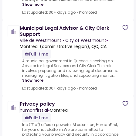
Show more
Last updated: 30+ days ago
•
Promoted
Municipal Legal Advisor & City Clerk
Support
Ville de Westmount • City of Westmount
•
Montreal (administrative region), QC, CA
Full-time
A municipal government in Quebec is seeking an
Advisor for Legal Services and City Clerk.This role
involves preparing and reviewing legal documents,
managing litigation files, and supporting munici...
Show more
Last updated: 30+ days ago
•
Promoted
Privacy policy
humanfirst.ai
•
Montreal
Full-time
Inc ("Zia") offers a powerful AI extension, HumanFirst,
for your chat platform.We are committed to
protecting your privacy and security in accordance