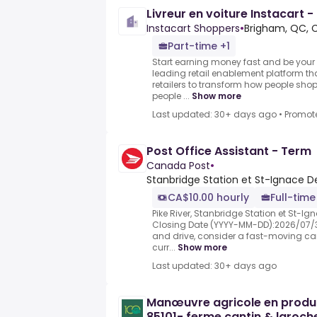
Livreur en voiture Instacart - 
Instacart Shoppers
•
Brigham, QC, 
Part-time +1
Start earning money fast and be your 
leading retail enablement platform th
retailers to transform how people shop
people ...
Show more
Last updated: 30+ days ago
•
Promot
Post Office Assistant - Term
Canada Post
•
Stanbridge Station et St-Ignace D
CA$10.00 hourly
Full-time
Pike River, Stanbridge Station et St-I
Closing Date (YYYY-MM-DD):2026/07/31
and drive, consider a fast-moving ca
curr...
Show more
Last updated: 30+ days ago
Manœuvre agricole en produc
85101- ferme cantin & laroch