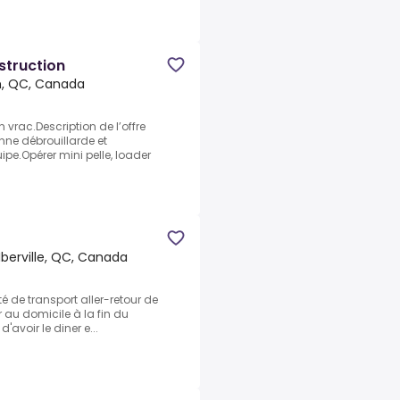
struction
, QC, Canada
 vrac.Description de l’offre
ne débrouillarde et
uipe.Opérer mini pelle, loader
Iberville, QC, Canada
ité de transport aller-retour de
r au domicile à la fin du
'avoir le diner e...