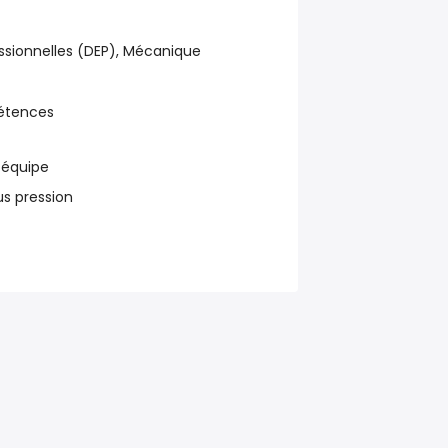
ssionnelles (DEP), Mécanique
étences
n équipe
us pression