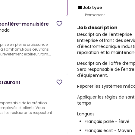
Job type
Permanent
pentière-menuisière
Job description
nada
Description de l'entreprise
Entreprise offrant des ser
eprise en pleine croissance
d'électromécanique industriel
lle à Farnham.Nous œuvrons
réparation et la maintena
, revêtement extérieur, ram...
Description de l’offre d’emp
Sera responsable de l'entreti
d'équipement.
staurant
Réparer les systèmes méc
Appliquer les règles de san
temps
responsable de la création
 employés et clients.Vous
s les restaurants respectent
Langues
Français parlé - Élevé
Français écrit - Moyen