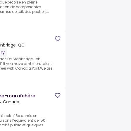
e québécoise en pleine
ication de composantes
ermes de toit, des poutrelles
nbridge, QC
ry
gnace De Stanbridge.Job
.If you have ambition, talent
reer with Canada Post.We are
ère-maraîchère
C, Canada
à notre 18e année en
isons l’équivalent de 150
rché public et quelques