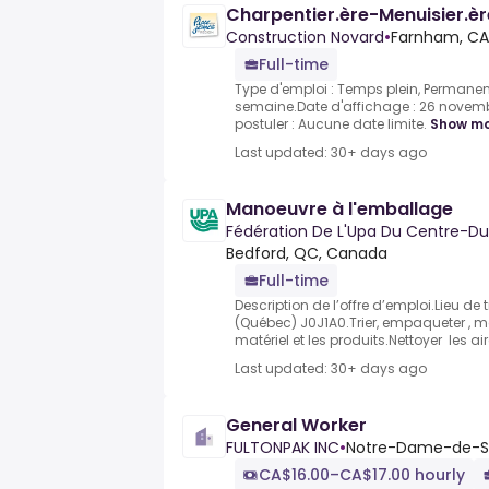
Charpentier.ère-Menuisier.
Construction Novard
•
Farnham, CA
Full-time
Type d'emploi : Temps plein, Permanen
semaine.Date d'affichage : 26 novemb
postuler : Aucune date limite.
Show m
Last updated: 30+ days ago
Manoeuvre à l'emballage
Fédération De L'Upa Du Centre-
Bedford, QC, Canada
Full-time
Description de l’offre d’emploi.Lieu de 
(Québec) J0J1A0.Trier, empaqueter , me
matériel et les produits.Nettoyer les air
Last updated: 30+ days ago
General Worker
FULTONPAK INC
•
Notre-Dame-de-St
CA$16.00–CA$17.00 hourly