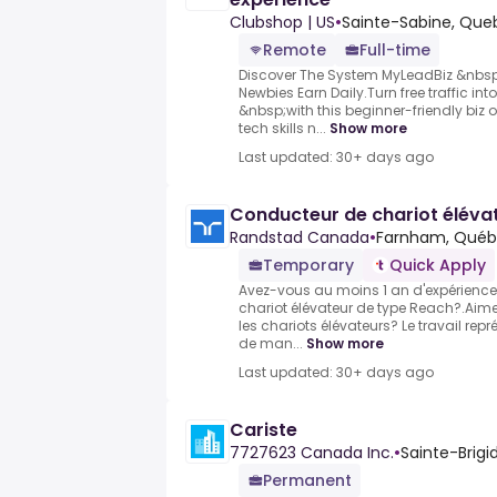
Clubshop | US
•
Sainte-Sabine, Que
Remote
Full-time
Discover The System MyLeadBiz &nbsp
Newbies Earn Daily.Turn free traffic i
&nbsp;with this beginner-friendly biz 
tech skills n...
Show more
Last updated: 30+ days ago
Conducteur de chariot éléva
Randstad Canada
•
Farnham, Québ
Temporary
Quick Apply
Avez-vous au moins 1 an d'expérience
chariot élévateur de type Reach?.Aim
les chariots élévateurs? Le travail rep
de man...
Show more
Last updated: 30+ days ago
Cariste
7727623 Canada Inc.
•
Sainte-Brigi
Permanent