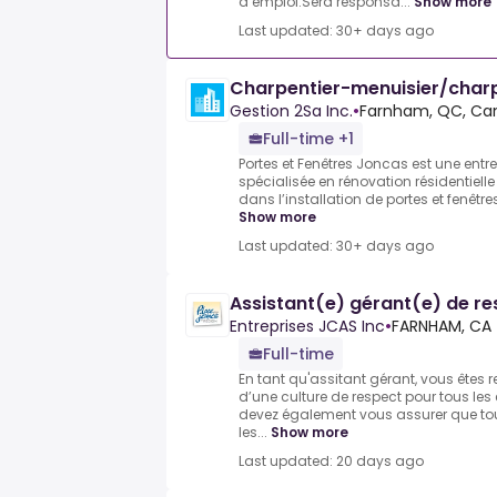
d’emploi.Sera responsa...
Show more
Last updated: 30+ days ago
Charpentier-menuisier/char
Gestion 2Sa Inc.
•
Farnham, QC, Ca
Full-time +1
Portes et Fenêtres Joncas est une entr
spécialisée en rénovation résidentie
dans l’installation de portes et fenêtres
Show more
Last updated: 30+ days ago
Assistant(e) gérant(e) de re
Entreprises JCAS Inc
•
FARNHAM, CA
Full-time
En tant qu'assitant gérant, vous êtes 
d’une culture de respect pour tous les
devez également vous assurer que tou
les...
Show more
Last updated: 20 days ago