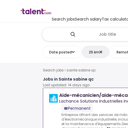
Search jobs
Search salary
Tax calculat
Date posted
25 km
Remo
Search jobs
sainte sabine qc
Jobs in Sainte sabine qc
Last updated: 14 days ago
Aide-mécanicien/aide-méca
Lachance Solutions Industrielles In
Permanent
Entreprise offrant des services de mé
d'électromécanique industrielle, incluan
et la maintenance d'équipements.Descr