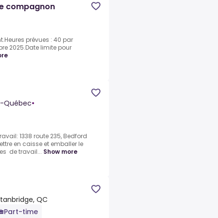
ère compagnon
t.Heures prévues : 40 par
re 2025.Date limite pour
ore
Du-Québec
•
travail: 1338 route 235, Bedford
ttre en caisse et emballer le
es de travail...
Show more
anbridge, QC
Part-time