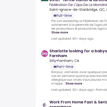
Fédération De L'Upa De La Montér
Saint-Ignace-de-Stanbridge, QC,
Full-time
Par son leadership, la Fédération de l'
activement à la pérennité de l'agricult
les producteurs et productrices agricole
Show more
Last updated: 30+ days ago
Sharlotte looking for a babys
Farnham
Sitly
•
Farnham, CA
Part-time
Bonjour, Jaimerais avoir quelquun p
soir en semaine quand je dois travaille
allergique aux chats.Vous pouvez m'cri
m'appe...
Show more
Last updated: 30+ days ago
•
Promot
Work From Home Fast & Serio
experience