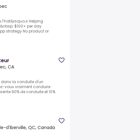
bec
;That&rsquo;s Helping
nto&nbsp; $100+ per day
opp strategy.No product or
teur
ec, CA
 dans la conduite d'un
ez-vous vraiment conduire
résente 90% de conduite et 10%
de-d'Iberville, QC, Canada