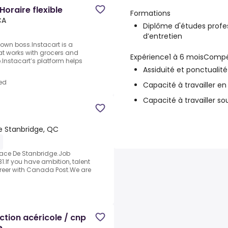
Horaire flexible
Formations
CA
Diplôme d'études profe
d’entretien
own boss.Instacart is a
at works with grocers and
Expérience1 à 6 moisComp
.Instacart’s platform helps
Assiduité et ponctualité
ed
Capacité à travailler e
Capacité à travailler so
e Stanbridge, QC
gnace De Stanbridge.Job
.If you have ambition, talent
reer with Canada Post.We are
tion acéricole / cnp
e