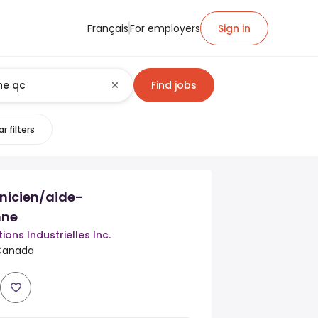
Français
For employers
Sign in
Find jobs
r filters
icien/aide-
nne
ons Industrielles Inc.
Canada