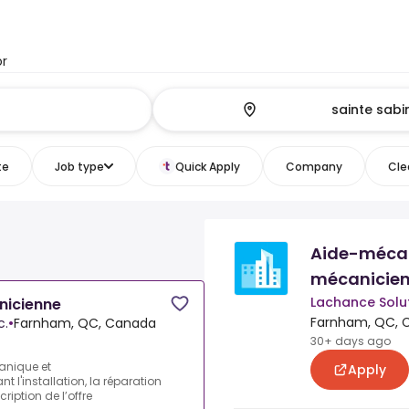
or
te
Job type
Quick Apply
Company
Clea
Aide-mécan
mécanicie
Lachance Soluti
nicienne
Farnham, QC, 
c.
•
Farnham, QC, Canada
30+ days ago
canique et
Apply
t l'installation, la réparation
iption de l’offre