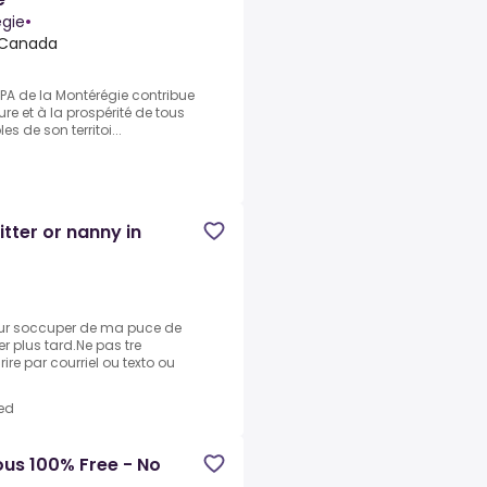
égie
•
 Canada
UPA de la Montérégie contribue
ure et à la prospérité de tous
s de son territoi...
itter or nanny in
our soccuper de ma puce de
r plus tard.Ne pas tre
re par courriel ou texto ou
ed
us 100% Free - No