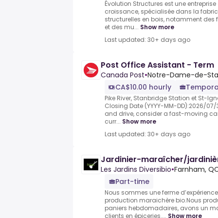
Évolution Structures est une entrepris
croissance, spécialisée dans la fabr
structurelles en bois, notamment des f
et des mu...
Show more
Last updated: 30+ days ago
Post Office Assistant - Term
Canada Post
•
Notre-Dame-de-Sta
CA$10.00 hourly
Tempora
Pike River, Stanbridge Station et St-I
Closing Date (YYYY-MM-DD):2026/07/31
and drive, consider a fast-moving ca
curr...
Show more
Last updated: 30+ days ago
Jardinier-maraîcher/jardini
Les Jardins Diversibio
•
Farnham, Q
Part-time
Nous sommes une ferme d’expérience 
production maraichère bio.Nous produ
paniers hebdomadaires, avons un ma
clients en épiceries....
Show more