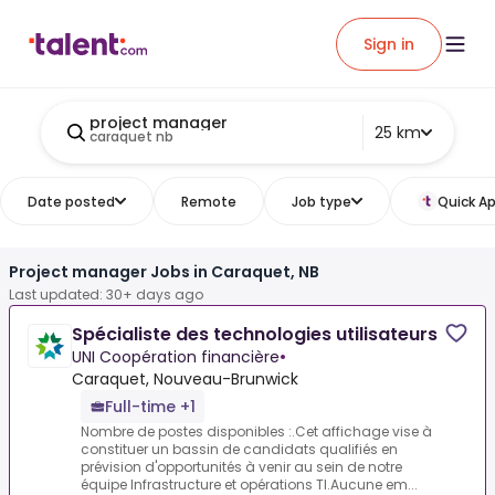
Sign in
project manager
25 km
caraquet nb
Date posted
Remote
Job type
Quick Ap
Project manager Jobs in Caraquet, NB
Last updated: 30+ days ago
Spécialiste des technologies utilisateurs
UNI Coopération financière
•
Caraquet, Nouveau-Brunwick
Full-time +1
Nombre de postes disponibles :.Cet affichage vise à
constituer un bassin de candidats qualifiés en
prévision d'opportunités à venir au sein de notre
équipe Infrastructure et opérations TI.Aucune em...