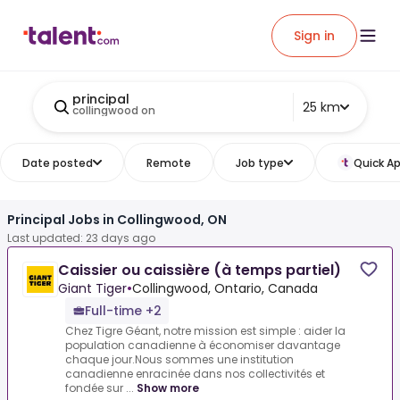
Sign in
principal
25 km
collingwood on
Date posted
Remote
Job type
Quick Ap
Principal Jobs in Collingwood, ON
Last updated: 23 days ago
Caissier ou caissière (à temps partiel)
Giant Tiger
•
Collingwood, Ontario, Canada
Full-time +2
Chez Tigre Géant, notre mission est simple : aider la
population canadienne à économiser davantage
chaque jour.Nous sommes une institution
canadienne enracinée dans nos collectivités et
fondée sur ...
Show more