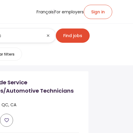
Français
For employers
Sign in
Find jobs
r filters
de Service
s/Automotive Technicians
, QC, CA