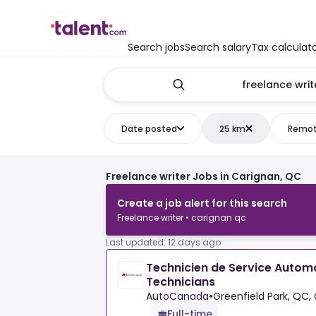
Search jobs
Search salary
Tax calculat
Date posted
25 km
Remo
Freelance writer Jobs in Carignan, QC
Create a job alert for this search
Freelance writer • carignan qc
Last updated: 12 days ago
Technicien de Service Autom
Technicians
AutoCanada
•
Greenfield Park, QC,
Full-time