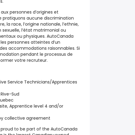
s.
aux personnes d’origines et
ne pratiquons aucune discrimination
, la race, l’origine nationale, l’ethnie,
ion sexuelle, l’état matrimonial ou
s mentaux ou physiques. AutoCanada
 les personnes atteintes d’un
r des accommodations raisonnables. Si
modation pendant le processus de
former votre recruteur.
ive Service Technicians/Apprentices
Rive-Sud
 Quebec
site, Apprentice level 4 and/or
by collective agreement
s proud to be part of the AutoCanada