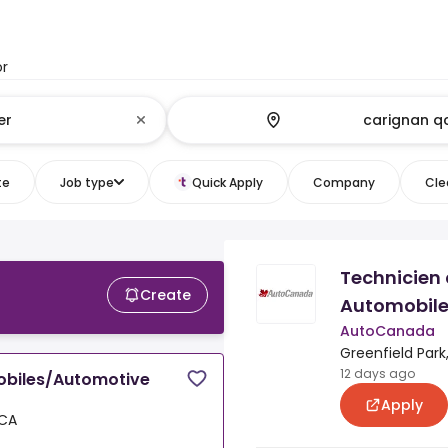
or
te
Job type
Quick Apply
Company
Clea
Technicien 
Create
Automobile
AutoCanada
Greenfield Park
12 days ago
obiles/Automotive
Apply
 CA