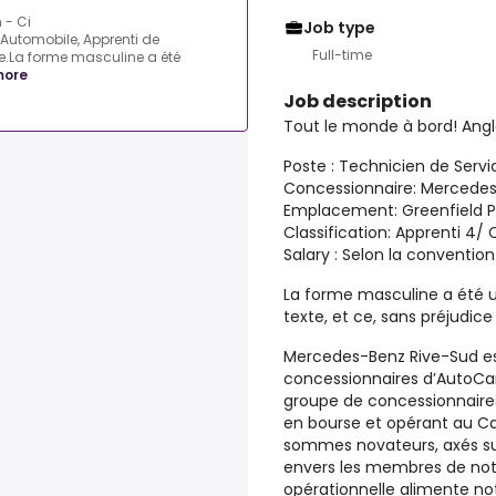
 - Ci
Job type
Automobile, Apprenti de
Full-time
ve.La forme masculine a été
more
Job description
Tout le monde à bord! Angl
Poste
: Technicien de Serv
Concessionnaire:
Mercedes
Emplacement:
Greenfield 
Classification:
Apprenti 4/
Salary
: Selon la convention
La forme masculine a été u
texte, et ce, sans préjudic
Mercedes-Benz Rive-Sud
es
concessionnaires d’AutoCa
groupe de concessionnaire
en bourse et opérant au Ca
sommes novateurs, axés s
envers les membres de notre
opérationnelle alimente not