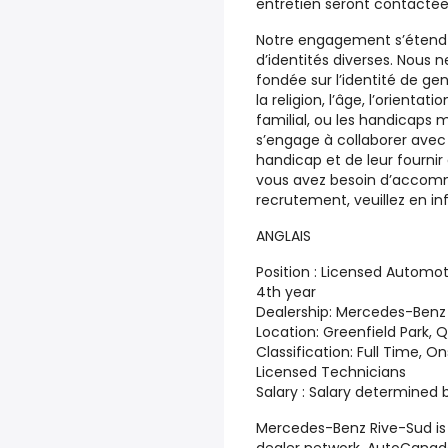
entretien seront contactée
Notre engagement s’étend 
d’identités diverses. Nous 
fondée sur l’identité de genre
la religion, l’âge, l’orientat
familial, ou les handicap
s’engage à collaborer avec
handicap et de leur fourni
vous avez besoin d’accom
recrutement, veuillez en in
ANGLAIS
Position :
Licensed Automot
4th year
Dealership:
Mercedes-Benz 
Location:
Greenfield Park,
Classification:
Full Time, On
Licensed Technicians
Salary :
Salary determined 
Mercedes-Benz Rive-Sud
i