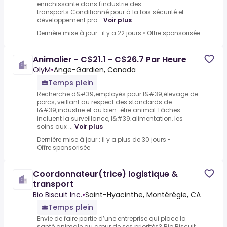
enrichissante dans l'industrie des
transports.Conditionné pour à la fois sécurité et
développement pro...
Voir plus
Dernière mise à jour : il y a 22 jours
•
Offre sponsorisée
Animalier - C$21.1 - C$26.7 Par Heure
OlyM
•
Ange-Gardien, Canada
Temps plein
Recherche d&#39;employés pour l&#39;élevage de
porcs, veillant au respect des standards de
l&#39;industrie et au bien-être animal.Tâches
incluent la surveillance, l&#39;alimentation, les
soins aux ...
Voir plus
Dernière mise à jour : il y a plus de 30 jours
•
Offre sponsorisée
Coordonnateur(trice) logistique &
transport
Bio Biscuit Inc.
•
Saint-Hyacinthe, Montérégie, CA
Temps plein
Envie de faire partie d’une entreprise qui place la
santé animale au cœur de ses priorités?.Bio Biscuit,