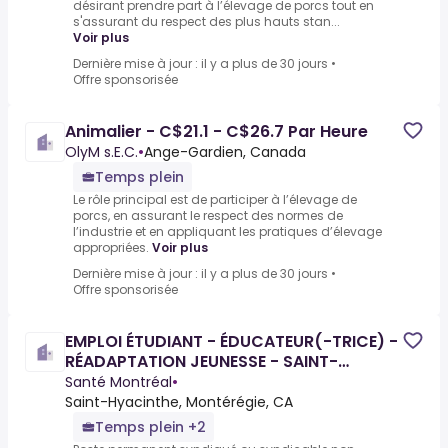
désirant prendre part à l’élevage de porcs tout en
s'assurant du respect des plus hauts stan...
Voir plus
Dernière mise à jour : il y a plus de 30 jours
•
Offre sponsorisée
Animalier - C$21.1 - C$26.7 Par Heure
OlyM s.E.C.
•
Ange-Gardien, Canada
Temps plein
Le rôle principal est de participer à l’élevage de
porcs, en assurant le respect des normes de
l’industrie et en appliquant les pratiques d’élevage
appropriées.
Voir plus
Dernière mise à jour : il y a plus de 30 jours
•
Offre sponsorisée
EMPLOI ÉTUDIANT - ÉDUCATEUR(-TRICE) -
RÉADAPTATION JEUNESSE - SAINT-
HYACINTHE
Santé Montréal
•
Saint-Hyacinthe, Montérégie, CA
Temps plein +2