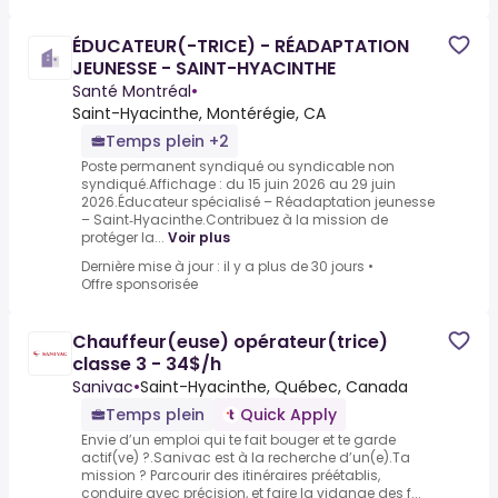
ÉDUCATEUR(-TRICE) - RÉADAPTATION
JEUNESSE - SAINT-HYACINTHE
Santé Montréal
•
Saint-Hyacinthe, Montérégie, CA
Temps plein +2
Poste permanent syndiqué ou syndicable non
syndiqué.Affichage : du 15 juin 2026 au 29 juin
2026.Éducateur spécialisé – Réadaptation jeunesse
– Saint‑Hyacinthe.Contribuez à la mission de
protéger la...
Voir plus
Dernière mise à jour : il y a plus de 30 jours
•
Offre sponsorisée
Chauffeur(euse) opérateur(trice)
classe 3 - 34$/h
Sanivac
•
Saint-Hyacinthe, Québec, Canada
Temps plein
Quick Apply
Envie d’un emploi qui te fait bouger et te garde
actif(ve) ?.Sanivac est à la recherche d’un(e).Ta
mission ? Parcourir des itinéraires préétablis,
conduire avec précision, et faire la vidange des f...