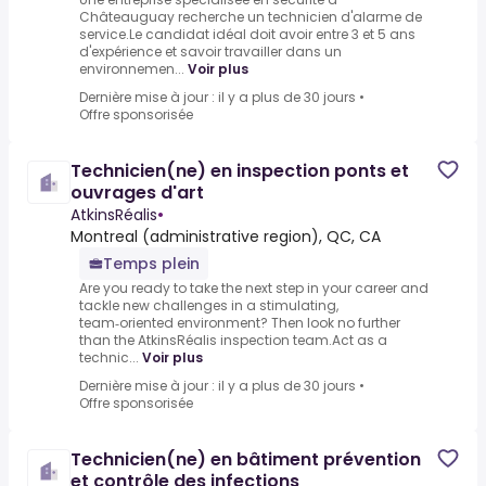
Châteauguay recherche un technicien d'alarme de
service.Le candidat idéal doit avoir entre 3 et 5 ans
d'expérience et savoir travailler dans un
environnemen...
Voir plus
Dernière mise à jour : il y a plus de 30 jours
•
Offre sponsorisée
Technicien(ne) en inspection ponts et
ouvrages d'art
AtkinsRéalis
•
Montreal (administrative region), QC, CA
Temps plein
Are you ready to take the next step in your career and
tackle new challenges in a stimulating,
team‑oriented environment? Then look no further
than the AtkinsRéalis inspection team.Act as a
technic...
Voir plus
Dernière mise à jour : il y a plus de 30 jours
•
Offre sponsorisée
Technicien(ne) en bâtiment prévention
et contrôle des infections