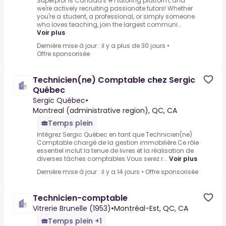
Superprof is Canada's #1 tutoring platform, and
we're actively recruiting passionate tutors! Whether
you're a student, a professional, or simply someone
who loves teaching, join the largest communi...
Voir plus
Dernière mise à jour : il y a plus de 30 jours
•
Offre sponsorisée
Technicien(ne) Comptable chez Sergic
Québec
Sergic Québec
•
Montreal (administrative region), QC, CA
Temps plein
Intégrez Sergic Québec en tant que Technicien(ne)
Comptable chargé de la gestion immobilière.Ce rôle
essentiel inclut la tenue de livres et la réalisation de
diverses tâches comptables.Vous serez r...
Voir plus
Dernière mise à jour : il y a 14 jours
•
Offre sponsorisée
Technicien-comptable
Vitrerie Brunelle (1953)
•
Montréal-Est, QC, CA
Temps plein +1