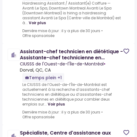
Hairdressing Assistant / Assistant(e) Coiffure —
Avanti Le Spa, Downtown Montreal.Avanti Le Spa
(Downtown Montreal) is hiring a hairdressing
assistant.Avanti Le Spa (Centre-ville de Montréal) est
à...
Voir plus
Dernière mise à jour : il y a plus de 30 jours
•
Offre sponsorisée
Assistant-chef technicien en diététique -
Assistante-chef technicienne en
diététique - 81694
CIUSSS de l'Ouest-de-l'Île-de-Montréal
•
Dorval, QC, CA
Temps plein +1
Le CIUSSS de l’Ouest-de-l’Île-de-Montréal est
actuellement à la recherche d’assistants-chef
techniciens en diététique ou d’assistantes-chef
techniciennes en diététique pour combler deux
emplois sur...
Voir plus
Dernière mise à jour : il y a plus de 30 jours
•
Offre sponsorisée
Spécialiste, Centre d'assistance aux