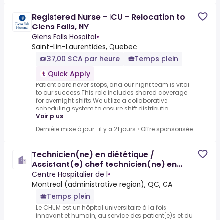
Registered Nurse - ICU - Relocation to
Glens Falls, NY
Glens Falls Hospital
•
Saint-Lin-Laurentides, Quebec
37,00 $CA par heure
Temps plein
Quick Apply
Patient care never stops, and our night team is vital
to our success.This role includes shared coverage
for overnight shifts.We utilize a collaborative
scheduling system to ensure shift distributio...
Voir plus
Dernière mise à jour : il y a 21 jours
•
Offre sponsorisée
Technicien(ne) en diététique /
Assistant(e) chef technicien(ne) en
diététique
Centre Hospitalier de l
•
Montreal (administrative region), QC, CA
Temps plein
Le CHUM est un hôpital universitaire à la fois
innovant et humain, au service des patient(e)s et du