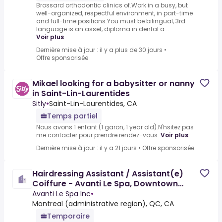
Brossard orthodontic clinics of.Work in a busy, but
well-organized, respectful environment, in part-time
and full-time positions.You must be bilingual, 3rd
language is an asset, diploma in dental a...
Voir plus
Dernière mise à jour : il y a plus de 30 jours
•
Offre sponsorisée
Mikael looking for a babysitter or nanny
in Saint-Lin-Laurentides
Sitly
•
Saint-Lin-Laurentides, CA
Temps partiel
Nous avons 1 enfant (1 garon, 1 year old).N'hsitez pas
me contacter pour prendre rendez-vous.
Voir plus
Dernière mise à jour : il y a 21 jours
•
Offre sponsorisée
Hairdressing Assistant / Assistant(e)
Coiffure - Avanti Le Spa, Downtown
Montreal
Avanti Le Spa Inc
•
Montreal (administrative region), QC, CA
Temporaire