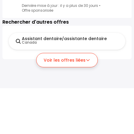
Dernière mise à jour : il y a plus de 30 jours
•
Offre sponsorisée
Rechercher d'autres offres
Assistant dentaire/assistante dentaire
Canada
Voir les offres liées
Chercheurs d'emploi
Employeurs
Recherche d'emploi