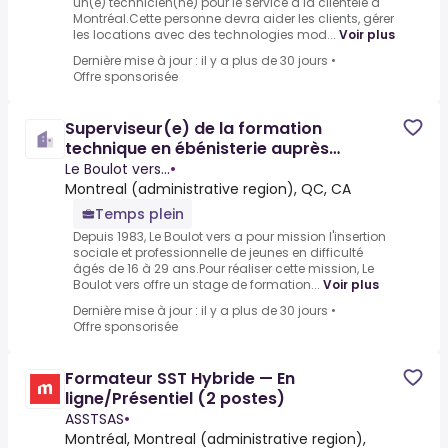
un(e) technicien(ne) pour le service à la clientèle à
Montréal.Cette personne devra aider les clients, gérer
les locations avec des technologies mod...
Voir plus
Dernière mise à jour : il y a plus de 30 jours
•
Offre sponsorisée
Superviseur(e) de la formation
technique en ébénisterie auprès
d'apprentis ébénistes en insertion
Le Boulot vers...
•
Montreal (administrative region), QC, CA
Temps plein
Depuis 1983, Le Boulot vers a pour mission l'insertion
sociale et professionnelle de jeunes en difficulté
âgés de 16 à 29 ans.Pour réaliser cette mission, Le
Boulot vers offre un stage de formation...
Voir plus
Dernière mise à jour : il y a plus de 30 jours
•
Offre sponsorisée
Formateur SST Hybride — En
ligne/Présentiel (2 postes)
ASSTSAS
•
Montréal, Montreal (administrative region),