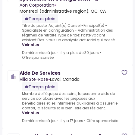
Administration des régimes de r[...]
Aon Corporation
•
Montreal (administrative region), QC, CA
Temps plein
Titre du poste: Adjoint(e) Conseil-Principal(e) -
Spécialiste en configuration - Administration des
régimes de retraite.Type de rôle: Poste vacant
existant.Êtes-vous un analyste actuariel qui possè...
Voir plus
Dernière mise à jour : il y a plus de 30 jours
•
Offre sponsorisée
Aide De Services
Villa Ste-Rose
•
Laval, Canada
Temps plein
Membre de l’équipe des soins, la personne aide de
service collabore avec les préposés aux
bénéficiaires et les infirmières auxiliaires à assurer le
confort, la sécurité et le bien-être des résident...
Voir plus
Dernière mise à jour : il y a 17 jours
•
Offre sponsorisée