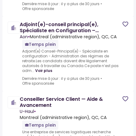
Dernière mise à jour : il y a plus de 30 jours
•
Offre sponsorisée
Adjoint(e)-conseil principal(e),
Spécialiste en Configuration –
Administration des régimes de r[...]
Aon
•
Montreal (administrative region), QC, CA
Temps plein
Adjoint(e) Conseil-Principal(e) - Spécialiste en
configuration - Administration des régimes de
retraite.Les candidats doivent être légalement
autorisés à travailler au Canada.Ce poste n’est pas
adm...
Voir plus
Dernière mise à jour : il y a plus de 30 jours
•
Offre sponsorisée
Conseiller Service Client — Aide &
Avancement
U-Haul
•
Montreal (administrative region), QC, CA
Temps plein
Une entreprise de services logistiques recherche