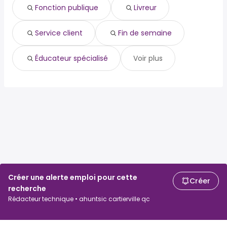
Montarville, QC
year
Fonction publique
Livreur
Saint-Gabriel-de-
de 58,422 $ à 103,877 $
(
)
Valcartier, QC
year
Service client
Fin de semaine
Notre-Dame-du-Bon-
de 63,843 $ à 103,874 $
(
)
Conseil, QC
year
Éducateur spécialisé
Voir plus
Créer une alerte emploi pour cette
Créer
recherche
Rédacteur technique • ahuntsic cartierville qc