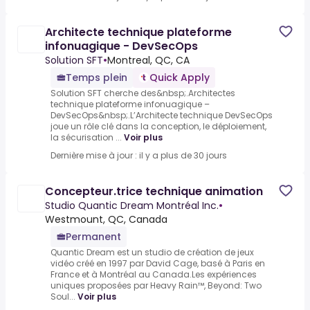
Architecte technique plateforme
infonuagique - DevSecOps
Solution SFT
•
Montreal, QC, CA
Temps plein
Quick Apply
Solution SFT cherche des&nbsp;.Architectes
technique plateforme infonuagique –
DevSecOps&nbsp;.L’Architecte technique DevSecOps
joue un rôle clé dans la conception, le déploiement,
la sécurisation ...
Voir plus
Dernière mise à jour : il y a plus de 30 jours
Concepteur.trice technique animation
Studio Quantic Dream Montréal Inc.
•
Westmount, QC, Canada
Permanent
Quantic Dream est un studio de création de jeux
vidéo créé en 1997 par David Cage, basé à Paris en
France et à Montréal au Canada.Les expériences
uniques proposées par Heavy Rain™, Beyond: Two
Soul...
Voir plus