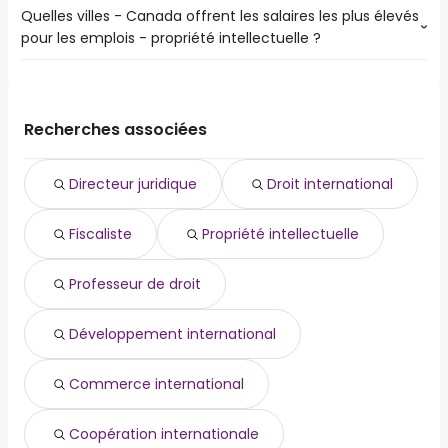
Quelles villes - Canada offrent les salaires les plus élevés
Les 10 recherches d'emploi les plus populaires à Laval, QC
Terrebonne
Notre-Dame-de-Grâce
pour les emplois - propriété intellectuelle ?
sont :
Saint-Laurent
Saint-Léonard
ville de
Dollard-Des Ormeaux
Villeray-Saint-Michel-Parc-Extension
Les 10 premières villes sont :
ville
Blainville
Montréal, QC
de 78,252 $ à 130,963 $ year
ressources humaines
(
)
Saint-Eustache
Notre-Dame-de-Grâce,
de 50,000 $ à 127,952 $
fédéral
Recherches associées
Côte-Saint-Luc
(
)
QC
year
costco
Pointe-Claire
service clientèle
Boisbriand
Directeur juridique
Droit international
étudiant
Sainte-Thérèse
municipalité
Fiscaliste
Propriété intellectuelle
amazon
postes canada
Professeur de droit
Développement international
Commerce international
Coopération internationale