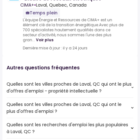
CIMA+
•
Laval, Quebec, Canada
Temps plein
L'équipe Énergie et Ressources de CIMA+ est un
élément clé de la transition énergétique.Avec plus de
700 spécialistes hautement qualifiés dans ce
secteur d'activité, nous sommes l'une des plus
gran...
Voir plus
Dernière mise à jour : il y a 24 jours
Autres questions fréquentes
Quelles sont les villes proches de Laval, QC qui ont le plus
d'offres d'emploi - propriété intellectuelle ?
Quelles sont les villes proches de Laval, QC qui ont le
Les villes proches de Laval, QC qui ont le plus d'offres
plus d'offres d'emploi ?
d'emploi - propriété intellectuelle sont :
Montréal
Quelles sont les recherches d'emploi les plus populaires
Les 10 villes proches de Laval, QC qui ont le plus d'offres
Saint-Laurent
à Laval, QC ?
d'emploi sont :
Anjou
Montréal
Outremont