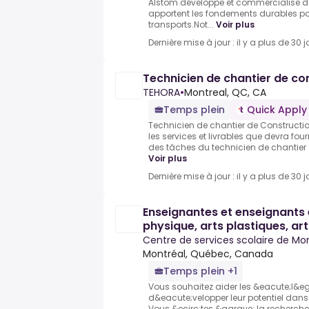
Alstom développe et commercialise de
apportent les fondements durables pou
transports.Not...
Voir plus
Dernière mise à jour : il y a plus de 30 j
Technicien de chantier de co
TEHORA
•
Montreal, QC, CA
Temps plein
Quick Apply
Technicien de chantier de Construction
les services et livrables que devra four
des tâches du technicien de chantier 
Voir plus
Dernière mise à jour : il y a plus de 30 j
Enseignantes et enseignants
physique, arts plastiques, a
musique
Centre de services scolaire de Mo
Montréal, Québec, Canada
Temps plein +1
Vous souhaitez aider les &eacute;l&e
d&eacute;velopper leur potentiel dans 
Vous &ecirc;tes &agrave; la recherc