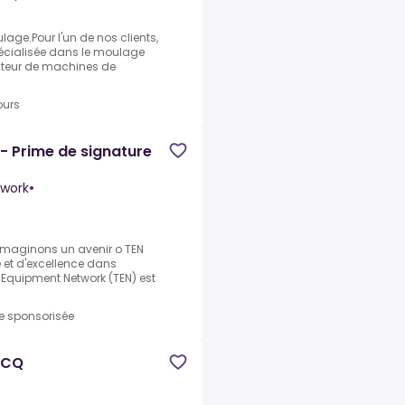
age.Pour l'un de nos clients,
spécialisée dans le moulage
ateur de machines de
ours
 - Prime de signature
twork
•
 imaginons un avenir o TEN
é et d'excellence dans
n Equipment Network (TEN) est
re sponsorisée
SMCQ