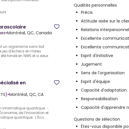
Qualités personnelles
Précis
ours
Attitude axée sur le clie
arascolaire
Relations interpersonne
ues
•
Montréal, QC, Canada
Excellente communicat
Excellente communicati
est un organisme sans but
e jeu d'échecs en milieu
Esprit d'initiative
té fondé en 1985 et a deux
Jugement
Sens de l'organisation
Esprit d'équipe
écialisé en
Capacité d'adaptation
ÉTS)
•
Montréal, QC, CA
Responsabilisation
Capacité d'apprendre 
en informatique quantique -
Économie, de l’Innovation et
matique quantique .L’Éco...
Questions de sélection
Êtes-vous disponible p