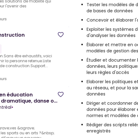
s solutions de mobilité qui
Tester les modèles de 
r l'avenir des
de bases de données
ours
Concevoir et élaborer l
Exploiter les systèmes 
nstruction
d'analyser les données
Élaborer et mettre en oe
modèles de gestion de
.Sans être exhaustifs, voici
Étudier et documenter 
nir la personne retenue.Liste
données, leurs politique
de construction.Support...
leurs règles d'accès
ours
Elaborer les politiques e
au réseau, et pour la s
données
 en éducation
rt dramatique, danse ou
Diriger et coordonner d
ntréal
•
données pour élaborer e
normes et modèles de
Rédiger des scripts rel
grave;ves &agrave;
enregistrés
les sports ou en arts ?&nbsp;
he d&rsquo;un nouveau