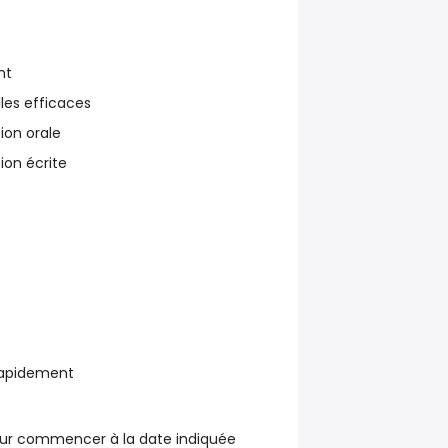
nt
lles efficaces
ion orale
on écrite
rapidement
our commencer à la date indiquée