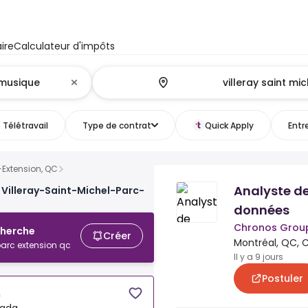
ire
Calculateur d'impôts
Télétravail
Type de contrat
Quick Apply
Entr
-Extension, QC
Analyste d
 Villeray-Saint-Michel-Parc-
données
Chronos Grou
cherche
Créer
Montréal, QC,
parc extension qc
Il y a 9 jours
Postuler
s