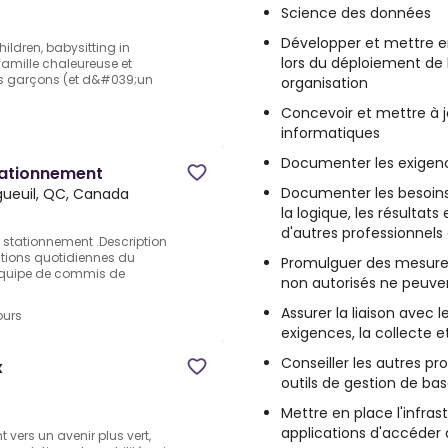
Science des données
Développer et mettre e
hildren, babysitting in
lors du déploiement de
amille chaleureuse et
 garçons (et d&#039;un
organisation
Concevoir et mettre à 
informatiques
Documenter les exigence
tationnement
Documenter les besoins 
gueuil, QC, Canada
la logique, les résultat
d'autres professionnels
e stationnement .Description
rations quotidiennes du
Promulguer des mesures 
’équipe de commis de
non autorisés ne peuv
Assurer la liaison avec 
ours
exigences, la collecte e
Conseiller les autres pr
x
outils de gestion de b
Mettre en place l'infra
applications d'accéder
 vers un avenir plus vert,