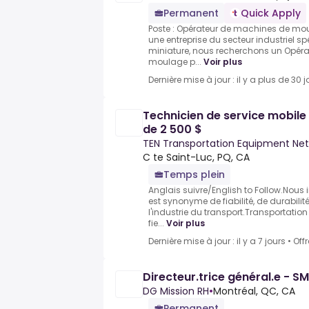
Permanent
Quick Apply
Poste : Opérateur de machines de moul
une entreprise du secteur industriel 
miniature, nous recherchons un Opér
moulage p...
Voir plus
Dernière mise à jour : il y a plus de 30 j
Technicien de service mobile
de 2 500 $
TEN Transportation Equipment Ne
C te Saint-Luc, PQ, CA
Temps plein
Anglais suivre/English to Follow.Nous
est synonyme de fiabilité, de durabilit
l'industrie du transport.Transportatio
fie...
Voir plus
Dernière mise à jour : il y a 7 jours
•
Off
Directeur.trice général.e - 
DG Mission RH
•
Montréal, QC, CA
Permanent