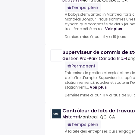
Babysits
•
Montréal, Québec, CA
Temps plein
A babysitter wanted in Montréal for 2 c
Montréal.Bonjour ! Nous sommes une f
dynamique composée de deux jeunes
troisième bébé en ro...
Voir plus
Dernière mise à jour : il y a 19 jours
Superviseur de commis de s
Gestion Pro-Park Canada Inc.
•
Lon
Permanent
Entreprise de gestion et exploitation d
de l’offre d’emploi.Superviser les opé
stationnement.Encadrer et soutenir l
stationnem...
Voir plus
Dernière mise à jour : il y a plus de 30 j
Contrôleur de lots de travau
Alstom
•
Montreal, QC, CA
Temps plein
À la tête des entreprises qui s’engagent