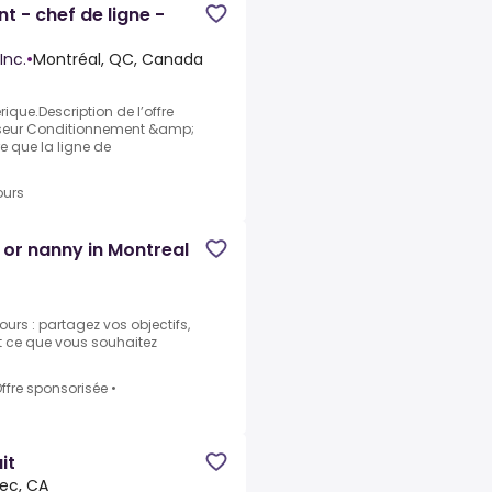
 - chef de ligne -
Inc.
•
Montréal, QC, Canada
que.Description de l’offre
viseur Conditionnement &amp;
re que la ligne de
ours
r or nanny in Montreal
urs : partagez vos objectifs,
t ce que vous souhaitez
ffre sponsorisée
•
it
ec, CA