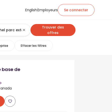
English
Employeurs
Se connecter
Trouver des
offres
eprise
Effacer les filtres
e base de
p
 Canada