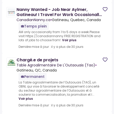
Nanny Wanted - Job Near Aylmer,
Gatineau! I Travel For Work Occasionally,
So Need A Reliable
CanadianNanny.ca
•
Gatineau, Quebec, Canada
Temps plein
AM only occasionally from 1 to 5 days a week.Please
visit https://canadiannanny.FREE REGISTRATION and
lots of jobs to choose from!.
Voir plus
Dernière mise à jour : il y a plus de 30 jours
Chargé.e de projets
Table Agroalimentaire De L'Outaouais (Tao)
•
Gatineau, QC, Canada
Permanent
La Table agroalimentaire de l’Outaouais (TAO), un
OBNL qui vise à favoriser le développement concerté
du secteur agroalimentaire de l’Outaouais et à
soutenir la commercialisation, la promotion et l...
Voir plus
Dernière mise à jour : il y a plus de 30 jours