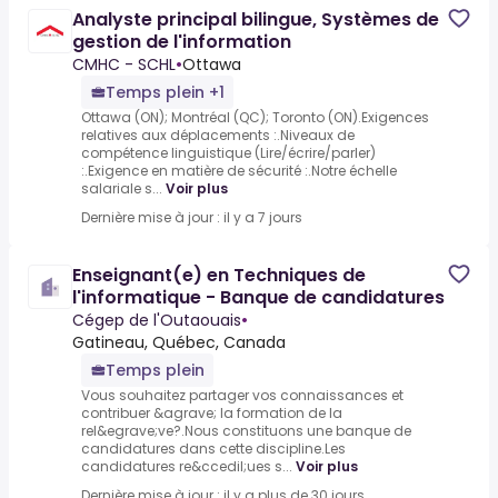
Analyste principal bilingue, Systèmes de
gestion de l'information
CMHC - SCHL
•
Ottawa
Temps plein +1
Ottawa (ON); Montréal (QC); Toronto (ON).Exigences
relatives aux déplacements :.Niveaux de
compétence linguistique (Lire/écrire/parler)
:.Exigence en matière de sécurité :.Notre échelle
salariale s...
Voir plus
Dernière mise à jour : il y a 7 jours
Enseignant(e) en Techniques de
l'informatique - Banque de candidatures
Cégep de l'Outaouais
•
Gatineau, Québec, Canada
Temps plein
Vous souhaitez partager vos connaissances et
contribuer &agrave; la formation de la
rel&egrave;ve?.Nous constituons une banque de
candidatures dans cette discipline.Les
candidatures re&ccedil;ues s...
Voir plus
Dernière mise à jour : il y a plus de 30 jours