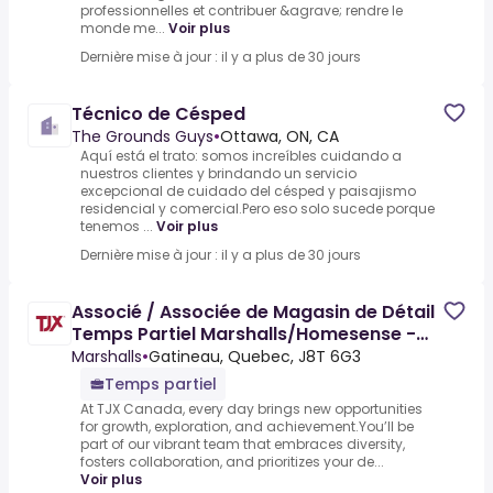
professionnelles et contribuer &agrave; rendre le
monde me...
Voir plus
Dernière mise à jour : il y a plus de 30 jours
Técnico de Césped
The Grounds Guys
•
Ottawa, ON, CA
Aquí está el trato: somos increíbles cuidando a
nuestros clientes y brindando un servicio
excepcional de cuidado del césped y paisajismo
residencial y comercial.Pero eso solo sucede porque
tenemos ...
Voir plus
Dernière mise à jour : il y a plus de 30 jours
Associé / Associée de Magasin de Détail
Temps Partiel Marshalls/Homesense -
Promenade de Gatineau
Marshalls
•
Gatineau, Quebec, J8T 6G3
Temps partiel
At TJX Canada, every day brings new opportunities
for growth, exploration, and achievement.You’ll be
part of our vibrant team that embraces diversity,
fosters collaboration, and prioritizes your de...
Voir plus