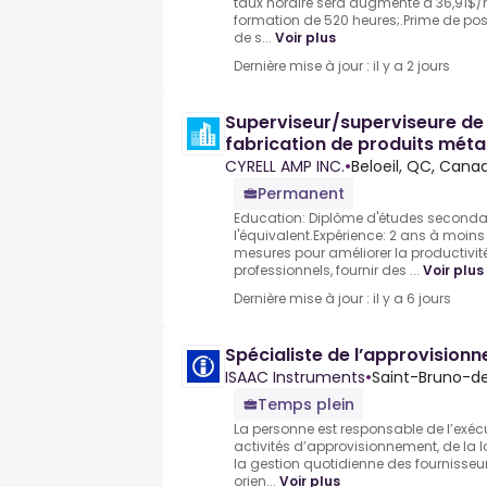
taux horaire sera augmenté à 36,91$/h
formation de 520 heures;.Prime de post
de s...
Voir plus
Dernière mise à jour : il y a 2 jours
Superviseur/superviseure de 
fabrication de produits méta
CYRELL AMP INC.
•
Beloeil, QC, Cana
Permanent
Education: Diplôme d'études seconda
l'équivalent.Expérience: 2 ans à mo
mesures pour améliorer la productivi
professionnels, fournir des ...
Voir plus
Dernière mise à jour : il y a 6 jours
Spécialiste de l’approvision
ISAAC Instruments
•
Saint-Bruno-de
Temps plein
La personne est responsable de l’exéc
activités d’approvisionnement, de la l
la gestion quotidienne des fournisseu
orien...
Voir plus