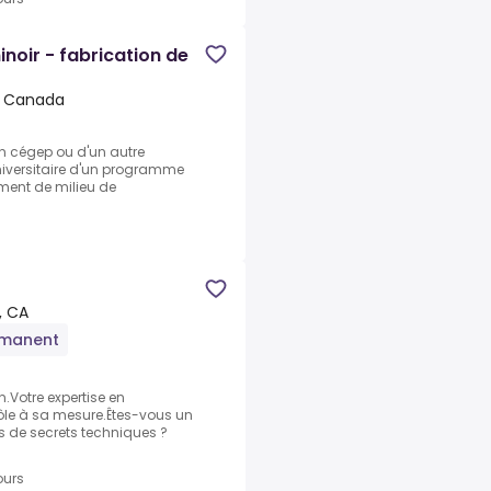
noir - fabrication de
, Canada
un cégep ou d'un autre
iversitaire d'un programme
ment de milieu de
, CA
rmanent
n.Votre expertise en
ôle à sa mesure.Êtes-vous un
us de secrets techniques ?
ours