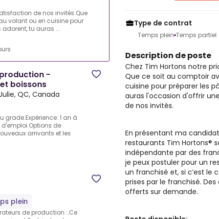
satisfaction de nos invités.Que
au volant ou en cuisine pour
Type de contrat
 adorent, tu auras ...
Temps plein
Temps partiel
ours
Description de poste
Chez Tim Hortons notre prior
 production -
Que ce soit au comptoir av
 et boissons
cuisine pour préparer les pâ
Julie, QC, Canada
auras l'occasion d'offrir u
de nos invités.
u grade.Expérience: 1 an à
 d'emploi.Options de
En présentant ma candidatu
ouveaux arrivants et les
restaurants Tim Hortons® s
indépendante par des franc
je peux postuler pour un r
un franchisé et, si c’est le
prises par le franchisé. 
offerts sur demande.
ps plein
érateurs de production :.Ce