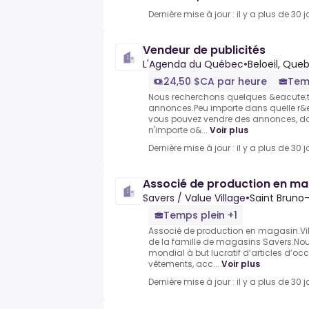
Dernière mise à jour : il y a plus de 30 j
Vendeur de publicités
L'Agenda du Québec
•
Beloeil, Que
24,50 $CA par heure
Tem
Nous recherchons quelques &eacute;t
annonces.Peu importe dans quelle r&
vous pouvez vendre des annonces, dan
n'importe o&...
Voir plus
Dernière mise à jour : il y a plus de 30 j
Associé de production en ma
Savers / Value Village
•
Saint Bruno
Temps plein +1
Associé de production en magasin.Vill
de la famille de magasins Savers.No
mondial à but lucratif d’articles d’oc
vêtements, acc...
Voir plus
Dernière mise à jour : il y a plus de 30 j