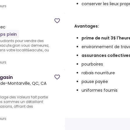
conserver les lieux prop
ours
Avantages:
bec
ps plein
prime de nuit 3$ l'heur
udiants pour vendre des
eacute;gion vous demeurez,
environnement de trava
s votre localit&eacute;, ou
assurances collectives
ours
pourboires
rabais nourriture
gasin
pause payée
-de-Montarville, QC, CA
uniformes fournis
age des Valeurs fait partie
us sommes un détaillant
casions, offrant des
ours