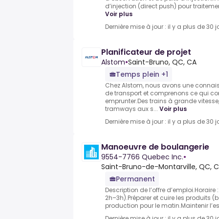
d’injection (direct push) pour traitement
Voir plus
Dernière mise à jour : il y a plus de 30 j
Planificateur de projet
Alstom
•
Saint-Bruno, QC, CA
Temps plein +1
Chez Alstom, nous avons une connai
de transport et comprenons ce qui con
emprunter.Des trains à grande vitesse
tramways aux s...
Voir plus
Dernière mise à jour : il y a plus de 30 j
Manoeuvre de boulangerie
9554-7766 Quebec Inc.
•
Saint-Bruno-de-Montarville, QC, 
Permanent
Description de l’offre d’emploi.Horaire :
2h–3h).Préparer et cuire les produits (b
production pour le matin.Maintenir l’es
Dernière mise à jour : il y a plus de 30 j