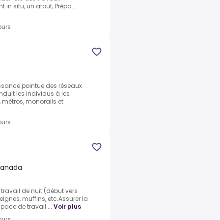
 in situ, un atout;.Prépa...
ours
ssance pointue des réseaux
duit les individus à les
, métros, monorails et
ours
Canada
 travail de nuit (début vers
eignes, muffins, etc.Assurer la
pace de travail ...
Voir plus
ours