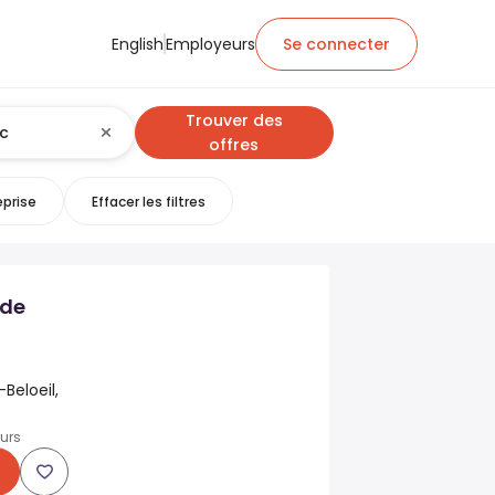
English
Employeurs
Se connecter
Trouver des
offres
eprise
Effacer les filtres
 de
Beloeil,
ours