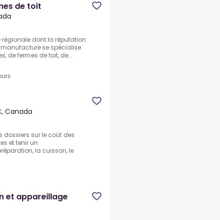
mes de toit
nada
régionale dont la réputation
re manufacture se spécialise
s, de fermes de toit, de...
ours
QC, Canada
es dossiers sur le coût des
s et tenir un
réparation, la cuisson, le
n et appareillage