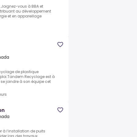
pe.Joignez-vous à BBA et
ontribuant au développement
rgie et en appareillage
nada
recyclage de plastique
emploi.Tandem Recyclage est à
 se joindre à son équipe cet
ours
on
nada
r à l’installation de puits
Aider lors des travaux