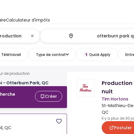
ire
Calculateur d'impôts
Télétravail
Type de contrat
Quick Apply
Entr
ur de production
Production
i - Otterburn Park, QC
nuit
cherche
Créer
Tim Hortons
St-Mathieu-De-
QC
Il y a plus de 30 j
Postuler
il, QC