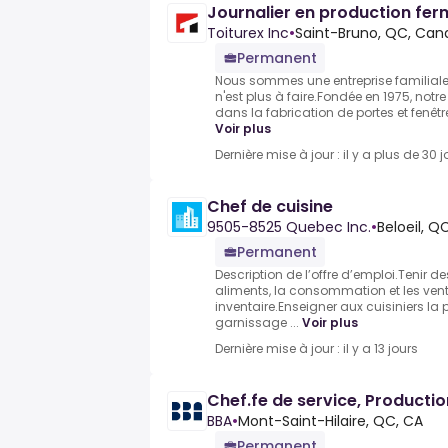
Journalier en production fer
Toiturex Inc
•
Saint-Bruno, QC, Ca
Permanent
Nous sommes une entreprise familiale 
n'est plus à faire.Fondée en 1975, not
dans la fabrication de portes et fenêtre
Voir plus
Dernière mise à jour : il y a plus de 30 j
Chef de cuisine
9505-8525 Quebec Inc.
•
Beloeil, 
Permanent
Description de l’offre d’emploi.Tenir d
aliments, la consommation et les vente
inventaire.Enseigner aux cuisiniers la p
garnissage ...
Voir plus
Dernière mise à jour : il y a 13 jours
Chef.fe de service, Productio
BBA
•
Mont-Saint-Hilaire, QC, CA
Permanent