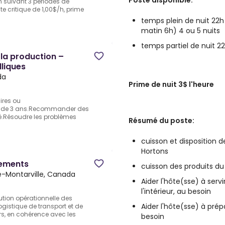
Poste disponible:
 suivant 3 périodes de
e critique de 1,00$/h, prime
temps plein de nuit 22
matin 6h) 4 ou 5 nuits
temps partiel de nuit 22
la production –
lliques
da
Prime de nuit 3$ l'heure
ires ou
ins de 3 ans.Recommander des
té.Résoudre les problèmes
Résumé du poste:
cuisson et disposition 
Hortons
nements
cuisson des produits du
-Montarville, Canada
Aider l'hôte(sse) à servi
l'intérieur, au besoin
ution opérationnelle des
Aider l'hôte(sse) à pré
ogistique de transport et de
rs, en cohérence avec les
besoin