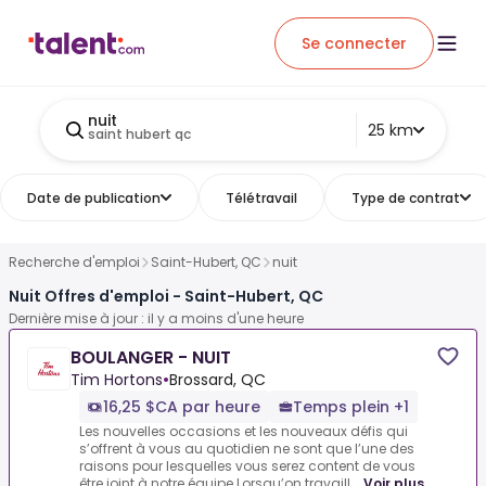
Se connecter
nuit
25 km
saint hubert qc
Date de publication
Télétravail
Type de contrat
Recherche d'emploi
Saint-Hubert, QC
nuit
Nuit Offres d'emploi - Saint-Hubert, QC
Dernière mise à jour : il y a moins d'une heure
BOULANGER - NUIT
Tim Hortons
•
Brossard, QC
16,25 $CA par heure
Temps plein +1
Les nouvelles occasions et les nouveaux défis qui
s’offrent à vous au quotidien ne sont que l’une des
raisons pour lesquelles vous serez content de vous
être joint à notre équipe.Lorsqu’on travaill...
Voir plus