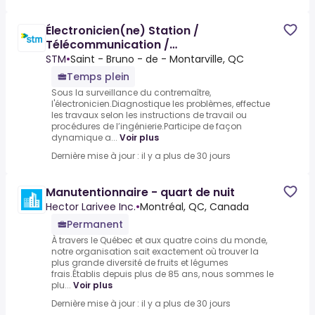
Électronicien(ne) Station /
Télécommunication /
Radiocommunication - Quart de nuit
STM
•
Saint - Bruno - de - Montarville, QC
(33906)
Temps plein
Sous la surveillance du contremaître,
l'électronicien.Diagnostique les problèmes, effectue
les travaux selon les instructions de travail ou
procédures de l’ingénierie.Participe de façon
dynamique a...
Voir plus
Dernière mise à jour : il y a plus de 30 jours
Manutentionnaire - quart de nuit
Hector Larivee Inc.
•
Montréal, QC, Canada
Permanent
À travers le Québec et aux quatre coins du monde,
notre organisation sait exactement où trouver la
plus grande diversité de fruits et légumes
frais.Établis depuis plus de 85 ans, nous sommes le
plu...
Voir plus
Dernière mise à jour : il y a plus de 30 jours