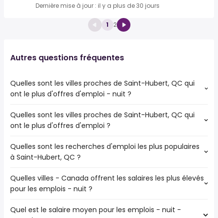
Dernière mise à jour : il y a plus de 30 jours
1
2
Autres questions fréquentes
Quelles sont les villes proches de Saint-Hubert, QC qui
ont le plus d'offres d'emploi - nuit ?
Quelles sont les villes proches de Saint-Hubert, QC qui
Les villes proches de Saint-Hubert, QC qui ont le plus
ont le plus d'offres d'emploi ?
d'offres d'emploi - nuit sont :
Montréal
Quelles sont les recherches d'emploi les plus populaires
Les 10 villes proches de Saint-Hubert, QC qui ont le plus
Longueuil
à Saint-Hubert, QC ?
d'offres d'emploi sont :
Brossard
Montréal
Boucherville
Quelles villes - Canada offrent les salaires les plus élevés
Les 10 recherches d'emploi les plus populaires à Saint-
Longueuil
Côte-Saint-Luc
pour les emplois - nuit ?
Hubert, QC sont :
Brossard
Sainte-Julie
étudiant
Boucherville
Saint-Bruno-de-Montarville
Quel est le salaire moyen pour les emplois - nuit -
Les 10 premières villes sont :
service clientèle
Côte-Saint-Luc
Saint-Constant