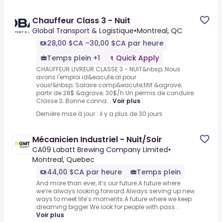
Chauffeur Class 3 - Nuit
Global Transport & Logistique
•
Montreal, QC
28,00 $CA –30,00 $CA par heure
Temps plein +1
Quick Apply
CHAUFFEUR LIVREUR CLASSE 3 - NUIT&nbsp;.Nous
avons l'emploi id&eacute;al pour
vous!&nbsp;.Salaire comp&eacute;titif &agrave;
partir de 28$ &agrave; 30$/h.Un permis de conduire
Classe 3;.Bonne conna...
Voir plus
Dernière mise à jour : il y a plus de 30 jours
Mécanicien Industriel - Nuit/Soir
CA09 Labatt Brewing Company Limited
•
Montreal, Quebec
44,00 $CA par heure
Temps plein
And more than ever, it’s our future.A future where
we’re always looking forward.Always serving up new
ways to meet life’s moments.A future where we keep
dreaming bigger.We look for people with pass...
Voir plus