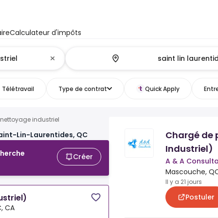
ire
Calculateur d'impôts
Télétravail
Type de contrat
Quick Apply
Entr
nettoyage industriel
Chargé de p
Saint-Lin-Laurentides, QC
Industriel)
cherche
Créer
A & A Consult
Mascouche, QC
Il y a 21 jours
Postuler
striel)
, CA