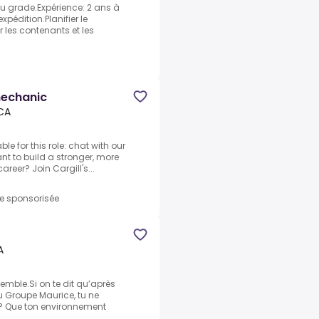
ou grade.Expérience: 2 ans à
pédition.Planifier le
les contenants et les
mechanic
 CA
e for this role: chat with our
nt to build a stronger, more
reer? Join Cargill's...
re sponsorisée
A
semble.Si on te dit qu’après
u Groupe Maurice, tu ne
s ? Que ton environnement