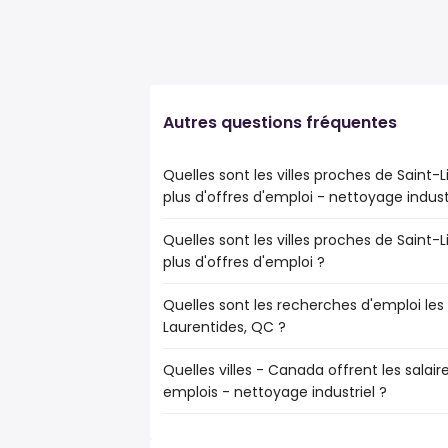
Autres questions fréquentes
Quelles sont les villes proches de Saint-
plus d'offres d'emploi - nettoyage indust
Quelles sont les villes proches de Saint-
Les villes proches de Saint-Lin-Laurentide
plus d'offres d'emploi ?
d'emploi - nettoyage industriel sont :
Laval
Quelles sont les recherches d'emploi les 
Les 10 villes proches de Saint-Lin-Laurent
Terrebonne
Laurentides, QC ?
d'offres d'emploi sont :
Repentigny
Laval
Saint-Jérôme
Quelles villes - Canada offrent les salaire
Les 10 recherches d'emploi les plus popul
Terrebonne
Blainville
emplois - nettoyage industriel ?
QC sont :
Repentigny
Boisbriand
postes canada
Saint-Jérôme
Sainte-Thérèse
Les 10 premières villes sont :
ménage à domicile
Blainville
Sainte-Anne-des-Plaines