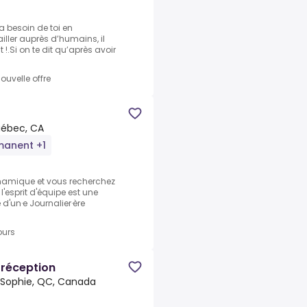
 besoin de toi en
ller auprès d’humains, il
 !.Si on te dit qu’après avoir
ouvelle offre
ébec, CA
manent +1
namique et vous recherchez
'esprit d'équipe est une
d'un·e Journalier·ère
ours
 réception
-Sophie, QC, Canada