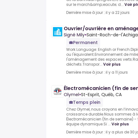
sur le march&amp;eacute; d...
Voir pl
Dernière mise à jour : il y a 22 jours
Ouvrier/ouvrière en aména
Signé Mily
•
Saint-Roch-de-l'Achig
Permanent
Work Language: English or French.Di
ou l'équivalent.Environnement de milieu
l'aménagement des espaces verts.Rac
déchets.Transpor...
Voir plus
Dernière mise à jour : il y a 11 jours
Électromécanicien (fin de sem
Olymel
•
St-Esprit, Québ, CA
Temps plein
Chez Olymel, nous croyons en l’innovati
croissance durable.Nous sommes à l
Électromécanicien (fin de semaine) - S
équipe dynamique.Si ...
Voir plus
Dernière mise à jour : il y a plus de 30 j