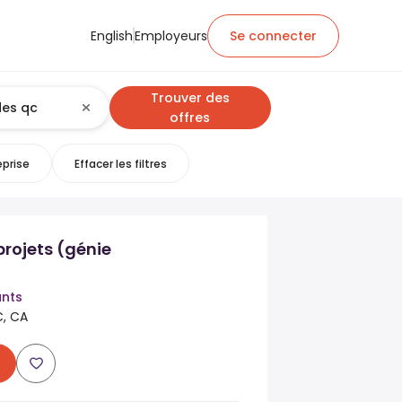
English
Employeurs
Se connecter
Trouver des
offres
eprise
Effacer les filtres
rojets (génie
ants
, CA