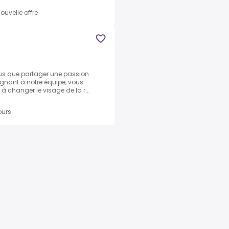
ouvelle offre
lus que partager une passion
ignant à notre équipe, vous
à changer le visage de la r...
ours