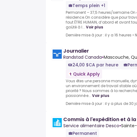
Temps plein +1
Permanent – 37,5 heures/semaine.On a
résidence.On considère que pour travai
faut ÊTRE HUMAIN, d’abord et avant tout
goûté à l...
Voir plus
Dernière mise à jour : il y a 16 heures
•
N
Journalier
Randstad Canada
•
Mascouche, Qu
24,00 $CA par heure
Per
Quick Apply
Vous êtes une personne manuelle, dy
un environnement de travail stable où l
priorité ? Nous sommes à la recherche 
passionné·e...
Voir plus
Dernière mise à jour : il y a plus de 30 j
Commis à l'expédition et à la
Service alimentaire Desco
•
Sainte
Permanent