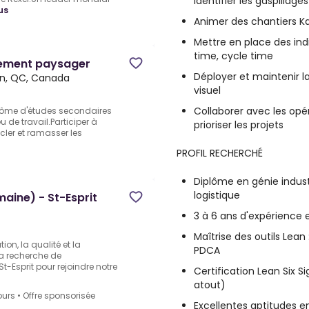
identifier les gaspillages
us
Animer des chantiers Ka
Mettre en place des ind
time, cycle time
gement paysager
Déployer et maintenir
an, QC, Canada
visuel
Collaborer avec les opér
plôme d'études secondaires
 de travail.Participer à
prioriser les projets
ler et ramasser les
PROFIL RECHERCHÉ
Diplôme en génie indust
logistique
aine) - St-Esprit
3 à 6 ans d'expérience 
Maîtrise des outils Lean
on, la qualité et la
PDCA
a recherche de
t-Esprit pour rejoindre notre
Certification Lean Six 
atout)
ours
•
Offre sponsorisée
Excellentes aptitudes en