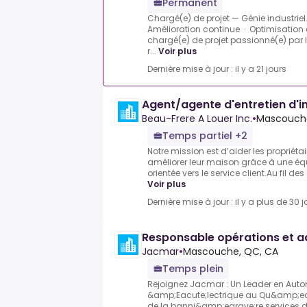
Permanent
Chargé(e) de projet — Génie industrie
Amélioration continue · Optimisation
chargé(e) de projet passionné(e) par 
r...
Voir plus
Dernière mise à jour : il y a 21 jours
Agent/agente d'entretien d'
Beau-Frere A Louer Inc.
•
Mascouch
Temps partiel +2
Notre mission est d’aider les propriétair
améliorer leur maison grâce à une équi
orientée vers le service client.Au fil des 
Voir plus
Dernière mise à jour : il y a plus de 30 j
Responsable opérations et a
Jacmar
•
Mascouche, QC, CA
Temps plein
Rejoignez Jacmar : Un Leader en Aut
&amp;Eacute;lectrique au Qu&amp;eac
de la banni&amp;egrave;re services d