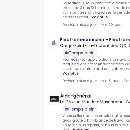
Education: Aucun certificat, diplôme 
moins de 3 ans.Déterminer le mode d'ex
transport de marchandises.Assembler 
caisses.Exami...
Voir plus
Dernière mise à jour : il y a 20 jours
Électromécanicien - Electro
Cargill
•
Saint-Lin-Laurentides, QC,
Temps plein
New, easy-to-apply options are availabl
recruiting assistant Ana at careers.Wa
sustainable future and cultivate your ca
Voir plus
Dernière mise à jour : il y a 5 jours
•
Off
Aide-général
Le Groupe Maurice
•
Mascouche, C
Temps plein
Viens briller dans un emploi qui te res
avoir goûté à l’ambiance de travail a
voudras plus repartir, tu nous croirai
prof...
Voir plus