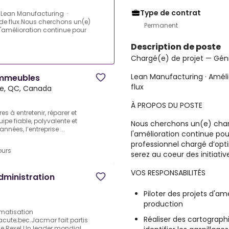
Type de contrat
l.Lean Manufacturing ·
 de flux.Nous cherchons un(e)
Permanent
l'amélioration continue pour
Description de poste
Chargé(e) de projet — Génie
Lean Manufacturing · Améli
immeubles
flux
e, QC, Canada
À PROPOS DU POSTE
es à entretenir, réparer et
pe fiable, polyvalente et
Nous cherchons un(e) char
années, l’entreprise ...
l'amélioration continue pou
professionnel chargé d’opti
ours
serez au coeur des initiatives
VOS RESPONSABILITÉS
dministration
Piloter des projets d'am
production
omatisation
Réaliser des cartograph
ute;bec.Jacmar fait partis
e Rexel.Un leader mondial