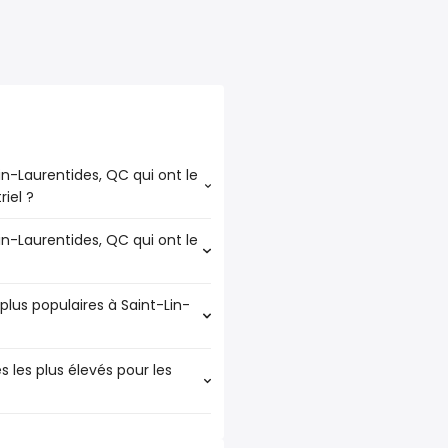
Lin-Laurentides, QC qui ont le
riel ?
Lin-Laurentides, QC qui ont le
s, QC qui ont le plus d'offres
plus populaires à Saint-Lin-
ides, QC qui ont le plus
s les plus élevés pour les
aires à Saint-Lin-Laurentides,