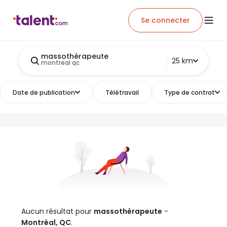
Se connecter
massothérapeute
25 km
montreal qc
Date de publication
Télétravail
Type de contrat
Aucun résultat pour
massothérapeute
-
Montréal, QC
.