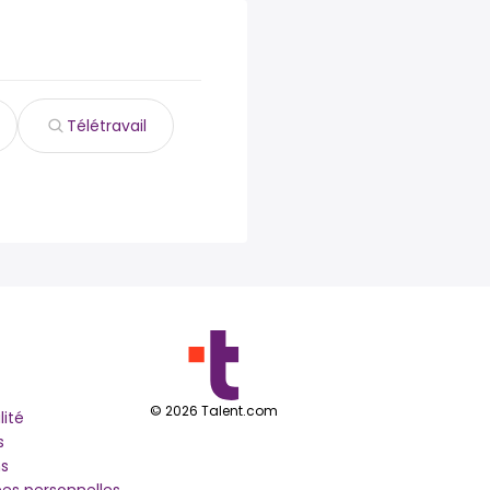
Télétravail
©
2026
Talent.com
lité
s
s