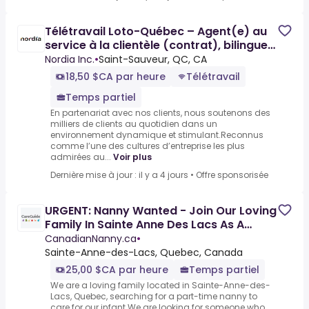
Télétravail Loto-Québec – Agent(e) au
service à la clientèle (contrat), bilingue
ou français
Nordia Inc.
•
Saint-Sauveur, QC, CA
18,50 $CA par heure
Télétravail
Temps partiel
En partenariat avec nos clients, nous soutenons des
milliers de clients au quotidien dans un
environnement dynamique et stimulant.Reconnus
comme l’une des cultures d’entreprise les plus
admirées au...
Voir plus
Dernière mise à jour : il y a 4 jours
•
Offre sponsorisée
URGENT: Nanny Wanted - Join Our Loving
Family In Sainte Anne Des Lacs As A
Nanny $25.00 Hourly Pay
CanadianNanny.ca
•
Sainte-Anne-des-Lacs, Quebec, Canada
25,00 $CA par heure
Temps partiel
We are a loving family located in Sainte-Anne-des-
Lacs, Quebec, searching for a part-time nanny to
care for our infant.We are looking for someone who