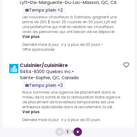
jours. Nouveaux chauffeurs
Lyft
•
Ste-Marguerite-Du-Lac-Masson, QC, CA
Temps plein +2
Les nouveaux chauffeurs à Gatineau gagnent une
prime de 250 $ avec 25 courses en 30 jours.Lyft est
une plateforme qui met en relation les chauffeurs
avec les personnes qui ont besoin de se déplacer...
Voir plus
Dernière mise à jour : il y a plus de 30 jours
•
Offre sponsorisée
Cuisinier/cuisinière
9464-8300 Quebec Inc.
•
Sainte-Sophie, QC, Canada
Temps plein +3
Nous sommes une agence de placement dans le
milieu de la santé et de la restauration.Notre agence
de placement de travailleurs temporaires est une
entreprise spécialisée dans le recrutement, la sél...
Voir plus
Dernière mise à jour : il y a plus de 30 jours
1
2