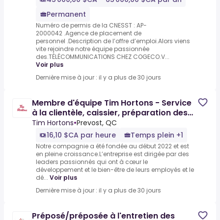
Permanent
Numéro de permis de la CNESST : AP-
2000042 .Agence de placement de
personnel .Description de l’offre d’emploi.Alors viens
vite rejoindre notre équipe passionnée
des.TÉLÉCOMMUNICATIONS CHEZ COGECO.V...
Voir plus
Dernière mise à jour : il y a plus de 30 jours
Membre d'équipe Tim Hortons - Service
à la clientèle, caissier, préparation des
aliments, barista
Tim Hortons
•
Prevost, QC
16,10 $CA par heure
Temps plein +1
Notre compagnie a été fondée au début 2022 et est
en pleine croissance.L’entreprise est dirigée par des
leaders passionnés qui ont à cœur le
développement et le bien-être de leurs employés et le
dé...
Voir plus
Dernière mise à jour : il y a plus de 30 jours
Préposé/préposée à l'entretien des