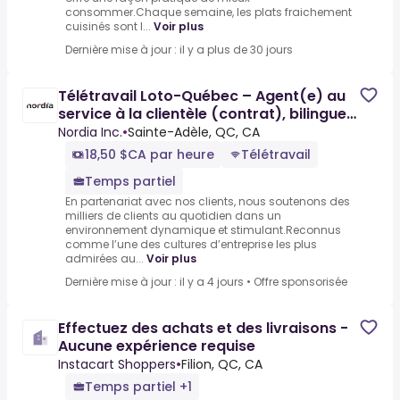
consommer.Chaque semaine, les plats fraichement
cuisinés sont l...
Voir plus
Dernière mise à jour : il y a plus de 30 jours
Télétravail Loto-Québec – Agent(e) au
service à la clientèle (contrat), bilingue
ou français
Nordia Inc.
•
Sainte-Adèle, QC, CA
18,50 $CA par heure
Télétravail
Temps partiel
En partenariat avec nos clients, nous soutenons des
milliers de clients au quotidien dans un
environnement dynamique et stimulant.Reconnus
comme l’une des cultures d’entreprise les plus
admirées au...
Voir plus
Dernière mise à jour : il y a 4 jours
•
Offre sponsorisée
Effectuez des achats et des livraisons -
Aucune expérience requise
Instacart Shoppers
•
Filion, QC, CA
Temps partiel +1