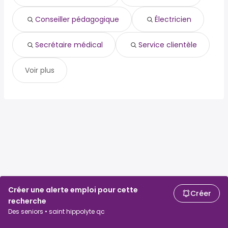
Montarville, QC
year
La Prairie, QC
de 54,313 $ à 77,398 $ year
(
)
Conseiller pédagogique
Électricien
Saint-Jérôme, QC
de 54,313 $ à 77,398 $ year
(
)
Secrétaire médical
Service clientèle
Voir plus
Créer une alerte emploi pour cette
Créer
recherche
Des seniors • saint hippolyte qc