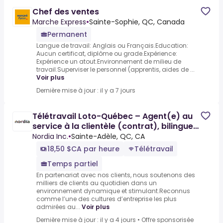
Chef des ventes
Marche Express
•
Sainte-Sophie, QC, Canada
Permanent
Langue de travail: Anglais ou Français.Education:
Aucun certificat, diplôme ou grade.Expérience:
Expérience un atout.Environnement de milieu de
travail.Superviser le personnel (apprentis, aides de ...
Voir plus
Dernière mise à jour : il y a 7 jours
Télétravail Loto-Québec – Agent(e) au
service à la clientèle (contrat), bilingue
ou français
Nordia Inc.
•
Sainte-Adèle, QC, CA
18,50 $CA par heure
Télétravail
Temps partiel
En partenariat avec nos clients, nous soutenons des
milliers de clients au quotidien dans un
environnement dynamique et stimulant.Reconnus
comme l’une des cultures d’entreprise les plus
admirées au...
Voir plus
Dernière mise à jour : il y a 4 jours
•
Offre sponsorisée