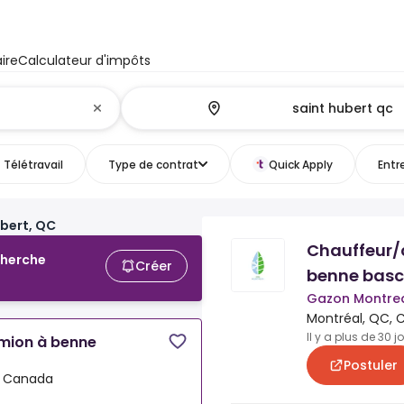
ire
Calculateur d'impôts
Télétravail
Type de contrat
Quick Apply
Entr
bert, QC
Chauffeur/
cherche
Créer
benne basc
Gazon Montrea
Montréal, QC,
Il y a plus de 30 j
mion à benne
Postuler
, Canada