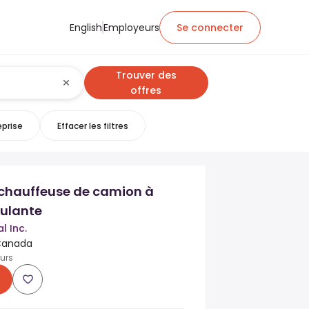
English
Employeurs
Se connecter
Trouver des
offres
eprise
Effacer les filtres
chauffeuse de camion à
ulante
l Inc.
 Canada
ours