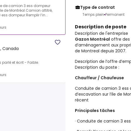
uite de camion 3 ess dompeur
Type de contrat
le de Montréal.Camion attitré,
Temps plein
Permanent
ess dompeur.Remplir l’in...
Description de poste
ours
Description de l'entreprise
Gazon Montréal
offre des 
d’aménagement aux proprié
C, Canada
de Montreal depuis 2007.
Description de l’offre d’emp
parlé et écrit - Faible.
Description du poste :
ours
Chauffeur / Chaufeuse
Conduite de camion 3 ess 
d’excavation sur l’ile de Mo
récent
Principales tâches
· Conduite de camion 3 es