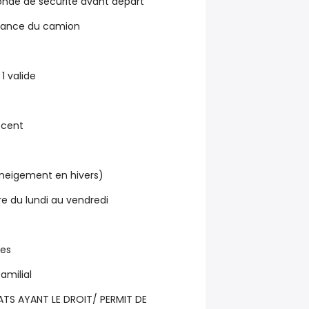
 ronde de sécurité avant départ
tenance du camion
1 valide
écent
eneigement en hivers)
re du lundi au vendredi
nes
amilial
TS AYANT LE DROIT/ PERMIT DE