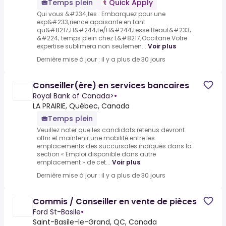
Temps plein
Quick Apply
Qui vous &#234;tes : Embarquez pour une
exp&#233;rience apaisante en tant
qu&#8217;H&#244;te/H&#244;tesse Beaut&#233;
&#224; temps plein chez L&#8217;Occitane.Votre
expertise sublimera non seulemen...
Voir plus
Dernière mise à jour : il y a plus de 30 jours
Conseiller(ère) en services bancaires
Royal Bank of Canada>
•
LA PRAIRIE, Québec, Canada
Temps plein
Veuillez noter que les candidats retenus devront
offrir et maintenir une mobilité entre les
emplacements des succursales indiqués dans la
section « Emploi disponible dans autre
emplacement » de cet...
Voir plus
Dernière mise à jour : il y a plus de 30 jours
Commis / Conseiller en vente de pièces
Ford St-Basile
•
Saint-Basile-le-Grand, QC, Canada