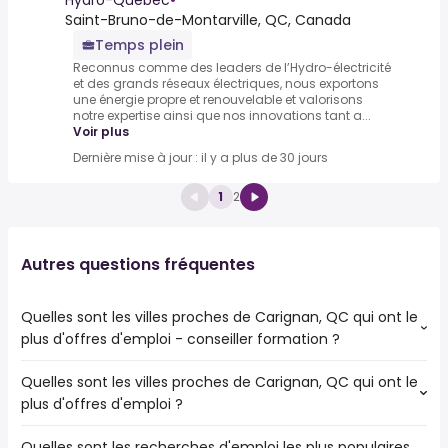
Hydro-Quebec
•
Saint-Bruno-de-Montarville, QC, Canada
Temps plein
Reconnus comme des leaders de l’Hydro-électricité
et des grands réseaux électriques, nous exportons
une énergie propre et renouvelable et valorisons
notre expertise ainsi que nos innovations tant a...
Voir plus
Dernière mise à jour : il y a plus de 30 jours
1
2
Autres questions fréquentes
Quelles sont les villes proches de Carignan, QC qui ont le
plus d'offres d'emploi - conseiller formation ?
Quelles sont les villes proches de Carignan, QC qui ont le
Les villes proches de Carignan, QC qui ont le plus d'offres
plus d'offres d'emploi ?
d'emploi - conseiller formation sont :
Montréal
Quelles sont les recherches d'emploi les plus populaires