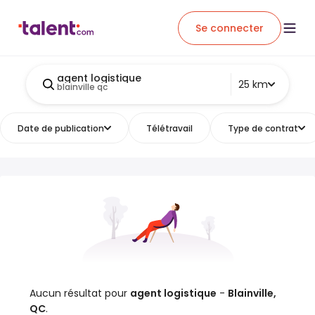
Se connecter
agent logistique
25 km
blainville qc
Date de publication
Télétravail
Type de contrat
Aucun résultat pour
agent logistique
-
Blainville,
QC
.